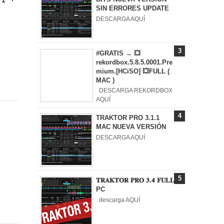
SIN ERRORES UPDATE
DESCARGA AQUÍ
#GRATIS → 💥
rekordbox.5.8.5.0001.Pre
mium.[HCiSO] 💥FULL (
MAC )
DESCARGA REKORDBOX
AQUÍ
TRAKTOR PRO 3.1.1
MAC NUEVA VERSIÓN
DESCARGA AQUÍ
𝐓𝐑𝐀𝐊𝐓𝐎𝐑 𝐏𝐑𝐎 𝟑.𝟒 𝐅𝐔𝐋𝐋
PC
descarga AQUÍ