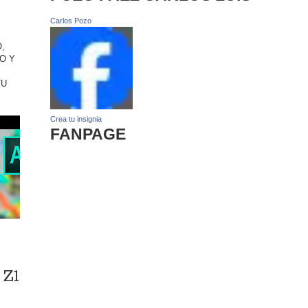
Carlos Pozo
,
O Y
TU
Crea tu insignia
FANPAGE
 Z1