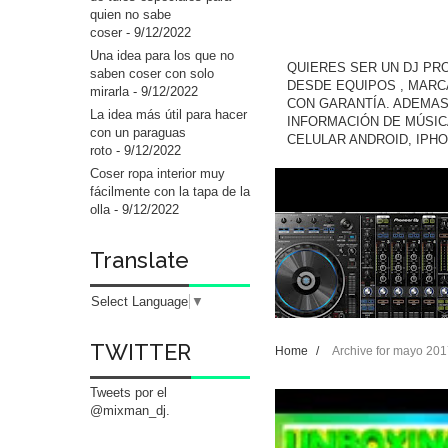
quien no sabe
coser
- 9/12/2022
Una idea para los que no
QUIERES SER UN DJ PR
saben coser con solo
DESDE EQUIPOS , MARC
mirarla
- 9/12/2022
CON GARANTÍA. ADEMAS
La idea más útil para hacer
INFORMACIÓN DE MÚSIC
con un paraguas
CELULAR ANDROID, IPH
roto
- 9/12/2022
Coser ropa interior muy
fácilmente con la tapa de la
olla
- 9/12/2022
Translate
Select Language
▼
TWITTER
Home
/
Archive for mayo 20
Tweets por el
@mixman_dj.