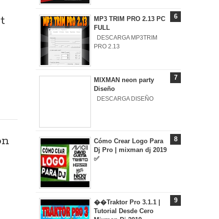
t
MP3 TRIM PRO 2.13 PC
FULL
DESCARGA MP3TRIM
PRO 2.13
MIXMAN neon party
Diseño
DESCARGA DISEÑO
on
Cómo Crear Logo Para
Dj Pro | mixman dj 2019
✅
��Traktor Pro 3.1.1 |
Tutorial Desde Cero