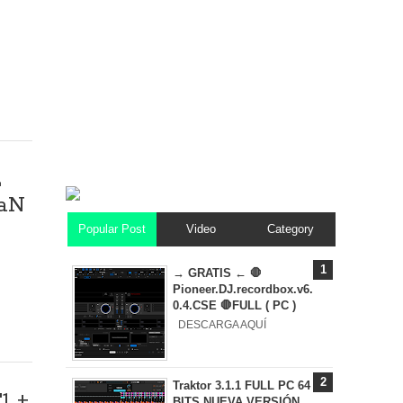
2
MaN
Popular Post
Video
Category
→ GRATIS ← 🛑
Pioneer.DJ.recordbox.v6.
0.4.CSE 🛑FULL ( PC )
DESCARGA AQUÍ
Traktor 3.1.1 FULL PC 64
1 +
BITS NUEVA VERSIÓN