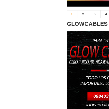
1
2
3
4
GLOWCABLES