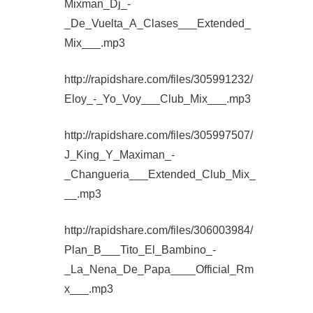
Mixman_Dj_-
_De_Vuelta_A_Clases___Extended_
Mix___.mp3
http://rapidshare.com/files/305991232/
Eloy_-_Yo_Voy___Club_Mix___.mp3
http://rapidshare.com/files/305997507/
J_King_Y_Maximan_-
_Changueria___Extended_Club_Mix_
__.mp3
http://rapidshare.com/files/306003984/
Plan_B___Tito_El_Bambino_-
_La_Nena_De_Papa____Official_Rm
x___.mp3