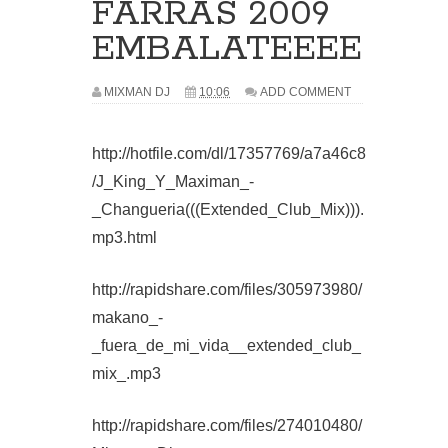
FARRAS 2009
EMBALATEEEE
MIXMAN DJ
10:06
ADD COMMENT
http://hotfile.com/dl/17357769/a7a46c8
/J_King_Y_Maximan_-
_Changueria(((Extended_Club_Mix))).
mp3.html
http://rapidshare.com/files/305973980/
makano_-
_fuera_de_mi_vida__extended_club_
mix_.mp3
http://rapidshare.com/files/274010480/