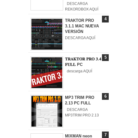
DESCARGA
REKORDBOX AQUÍ
TRAKTOR PRO
3.1.1 MAC NUEVA
VERSIÓN
DESCARGA AQUÍ
𝐓𝐑𝐀𝐊𝐓𝐎𝐑 𝐏𝐑𝐎 𝟑.𝟒
𝐅𝐔𝐋𝐋 PC
descarga AQUÍ
MP3 TRIM PRO
2.13 PC FULL
DESCARGA
MP3TRIM PRO 2.13
MIXMAN neon