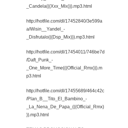
_Candela(((Xxx_Mix))).mp3.html
http://hotfile.com/dl/17452840/3e599a
a/Wisin__Yandel_-
_Disfrutalo(((Dsp_Mix))).mp3.html
http://hotfile.com/dl/17454011/746be7d
/Daft_Punk_-
_One_More_Time(((Official_Rmx))).m
p3.html
http://hotfile.com/dl/17455689/464c42c
/Plan_B__Tito_El_Bambino_-
_La_Nena_De_Papa_(((Official_Rmx)
)).mp3.html