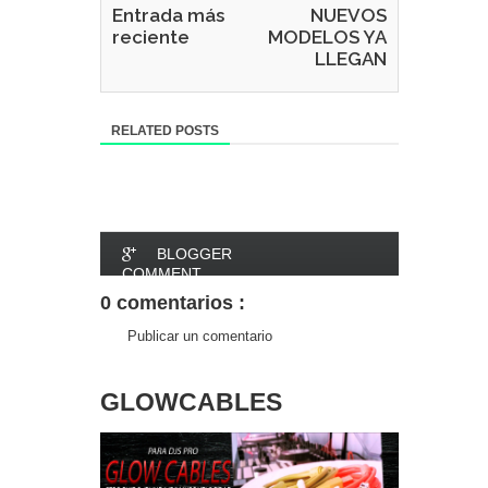
Entrada más
NUEVOS
reciente
MODELOS YA
LLEGAN
RELATED POSTS
BLOGGER
COMMENT
0 comentarios :
FACEBOOK
Publicar un comentario
COMMENT
GLOWCABLES