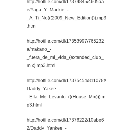
http://hotfile.com/dl/17374845/4605aa
e/Yaga_Y_Mackie_-
_A_Ti_No(((2009_New_Edition))).mp3
.html
http://hotfile.com/dl/17353997/765232
a/makano_-
_fuera_de_mi_vida_(extended_club_
mix).mp3.html
http://hotfile.com/dl/17375454/811078f/
Daddy_Yakee_-
_Ella_Me_Levanto_(((House_Mix))).m
p3.html
http://hotfile.com/dl/17376222/10abe6
2/Daddy_Yankee_-