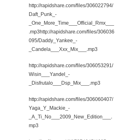
http://rapidshare.com/files/306022794/
Daft_Punk_-
_One_More_Time___Official_Rmx___
.mp3
http://rapidshare.com/files/306036
095/Daddy_Yankee_-
_Candela___Xxx_Mix___.mp3
http://rapidshare.com/files/306053291/
Wisin___Yandel_-
_Disfrutalo___Dsp_Mix___.mp3
http://rapidshare.com/files/306060407/
Yaga_Y_Mackie_-
_A_Ti_No___2009_New_Edition___.
mp3