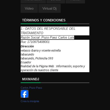
Video
Virtual Dj
TÉRMINOS Y CONDICIONES
1.- DATOS DEL RESPONSABLE DEL
TRATAMIENTO
Razón Social :Pozo Paez Carlos Luis
Ruc 1710975408001
Dirección
velasco ibarra y vicente estrella
tabacundo
tabacundo, Pichincha 593
Ecuador
finalidad de la Página Web : Información, soporte y
operación de nuestros cliente
MIXMANDJ
Carlos Pozo Paez
Crea tu insignia