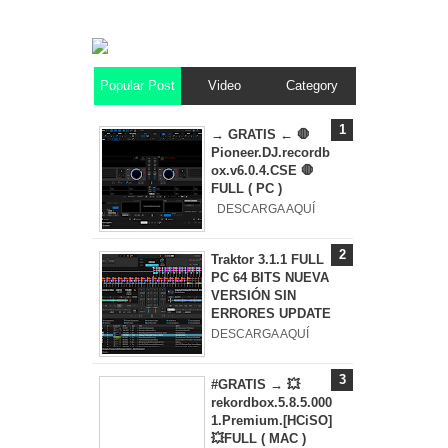
Popular Post
Video
Category
→ GRATIS ← 🛑
Pioneer.DJ.recordb
ox.v6.0.4.CSE 🛑
FULL ( PC )
DESCARGA AQUÍ
Traktor 3.1.1 FULL
PC 64 BITS NUEVA
VERSIÓN SIN
ERRORES UPDATE
DESCARGA AQUÍ
#GRATIS → 💥
rekordbox.5.8.5.000
1.Premium.[HCiSO]
💥FULL ( MAC )