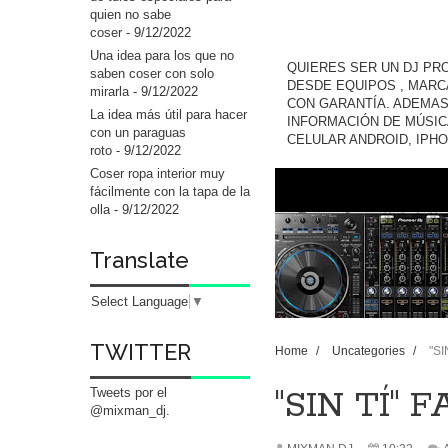
quien no sabe
coser
- 9/12/2022
Una idea para los que no
QUIERES SER UN DJ PR
saben coser con solo
DESDE EQUIPOS , MARC
mirarla
- 9/12/2022
CON GARANTÍA. ADEMAS
La idea más útil para hacer
INFORMACIÓN DE MÚSIC
con un paraguas
CELULAR ANDROID, IPH
roto
- 9/12/2022
Coser ropa interior muy
fácilmente con la tapa de la
olla
- 9/12/2022
Translate
Select Language
▼
TWITTER
Home
/
Uncategories
/
"S
"SIN TÍ"
Tweets por el
@mixman_dj.