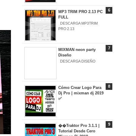
MP3 TRIM PRO 2.13 PC
FULL
DESCARGA MP3TRIM
PRO 2.13
MIXMAN neon party
Diseño
DESCARGA DISEÑO
Cómo Crear Logo Para
Dj Pro | mixman dj 2019
✅
��Traktor Pro 3.1.1 |
Tutorial Desde Cero