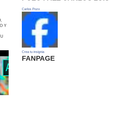
Carlos Pozo
,
O Y
TU
Crea tu insignia
FANPAGE