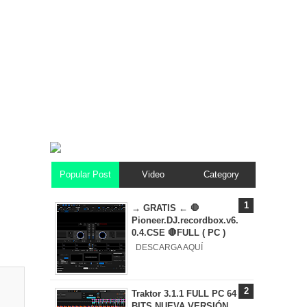
Popular Post
Video
Category
→ GRATIS ← 🛑
Pioneer.DJ.recordbox.v6.
0.4.CSE 🛑FULL ( PC )
DESCARGA AQUÍ
Traktor 3.1.1 FULL PC 64
BITS NUEVA VERSIÓN