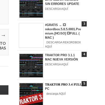
SIN ERRORES UPDATE
DESCARGA AQUÍ
#GRATIS → 💥
rekordbox.5.8.5.0001.Pre
mium.[HCiSO] 💥FULL (
y →
MAC )
ATO
DESCARGA REKORDBOX
AQUÍ
MAS
TRAKTOR PRO 3.1.1
MAC NUEVA VERSIÓN
DESCARGA AQUÍ
𝐓𝐑𝐀𝐊𝐓𝐎𝐑 𝐏𝐑𝐎 𝟑.𝟒 𝐅𝐔𝐋𝐋
PC
descarga AQUÍ