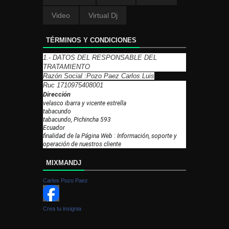
Video
Virtual Dj
TÉRMINOS Y CONDICIONES
1.- DATOS DEL RESPONSABLE DEL
TRATAMIENTO
Razón Social :Pozo Paez Carlos Luis
Ruc 1710975408001
Dirección
velasco ibarra y vicente estrella
tabacundo
tabacundo, Pichincha 593
Ecuador
finalidad de la Página Web : Información, soporte y
operación de nuestros cliente
MIXMANDJ
Carlos Pozo Paez
Crea tu insignia