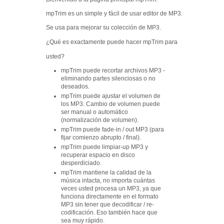
mpTrim es un simple y fácil de usar editor de MP3.
Se usa para mejorar su colección de MP3.
¿Qué es exactamente puede hacer mpTrim para
usted?
mpTrim puede recortar archivos MP3 -
eliminando partes silenciosas o no
deseados.
mpTrim puede ajustar el volumen de
los MP3.
Cambio de volumen puede
ser manual o automático
(normalización de volumen).
mpTrim puede fade-in / out MP3 (para
fijar comienzo abrupto / final).
mpTrim puede limpiar-up MP3 y
recuperar espacio en disco
desperdiciado.
mpTrim mantiene la calidad de la
música intacta, no importa cuántas
veces usted procesa un MP3, ya que
funciona directamente en el formato
MP3 sin tener que decodificar / re-
codificación.
Eso también hace que
sea muy rápido.