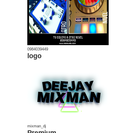
0984039449
logo
mixman_dj
Premium