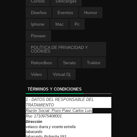
Cursos
Descargas
Diseños
Eventos
Humor
Iphone
Mac
Pc
Pioneer
POLÍTICA DE PRIVACIDAD Y
COOKIES
Rekordbox
Serato
Traktor
Video
Virtual Dj
TÉRMINOS Y CONDICIONES
1.- DATOS DEL RESPONSABLE DEL
TRATAMIENTO
Razón Social :Pozo Paez Carlos Luis
Ruc 1710975408001
Dirección
velasco ibarra y vicente estrella
tabacundo
tabacundo, Pichincha 593