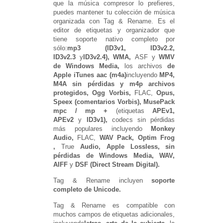
que la música compresor lo prefieres,
puedes mantener tu colección de música
organizada con Tag & Rename.
Es el
editor de etiquetas y organizador que
tiene soporte nativo completo por
sólo:
mp3 (ID3v1, ID3v2.2,
ID3v2.3
y
ID3v2.4), WMA,
ASF y
WMV
de Windows Media,
los archivos
de
Apple iTunes aac (m4a)
incluyendo
MP4,
M4A sin pérdidas y m4p archivos
protegidos, Ogg Vorbis,
FLAC,
Opus,
Speex (comentarios Vorbis), MusePack
mpc / mp +
(etiquetas
APEv1,
APEv2
y
ID3v1),
codecs sin pérdidas
más populares incluyendo
Monkey
Audio,
FLAC,
WAV Pack, Optim Frog
,
True
Audio, Apple Lossless, sin
pérdidas de Windows Media, WAV,
AIFF
y
DSF (Direct Stream Digital).
Tag & Rename incluyen
soporte
completo de Unicode.
Tag & Rename es compatible con
muchos campos de etiquetas adicionales,