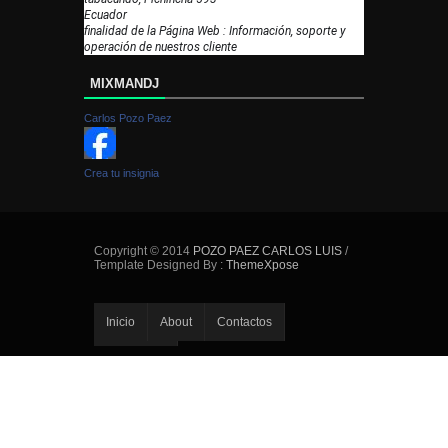
Ecuador
finalidad de la Página Web : Información, soporte y
operación de nuestros cliente
MIXMANDJ
Carlos Pozo Paez
Crea tu insignia
Copyright © 2014
POZO PAEZ CARLOS LUIS
/
Template Designed By :
ThemeXpose
Inicio
About
Contactos
Error Page