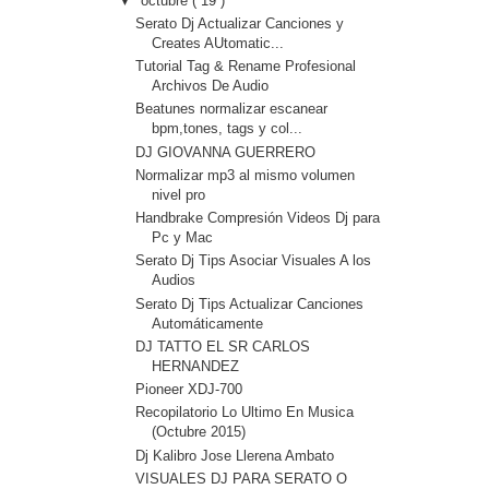
▼
octubre
( 19 )
Serato Dj Actualizar Canciones y
Creates AUtomatic...
Tutorial Tag & Rename Profesional
Archivos De Audio
Beatunes normalizar escanear
bpm,tones, tags y col...
DJ GIOVANNA GUERRERO
Normalizar mp3 al mismo volumen
nivel pro
Handbrake Compresión Videos Dj para
Pc y Mac
Serato Dj Tips Asociar Visuales A los
Audios
Serato Dj Tips Actualizar Canciones
Automáticamente
DJ TATTO EL SR CARLOS
HERNANDEZ
Pioneer XDJ-700
Recopilatorio Lo Ultimo En Musica
(Octubre 2015)
Dj Kalibro Jose Llerena Ambato
VISUALES DJ PARA SERATO O