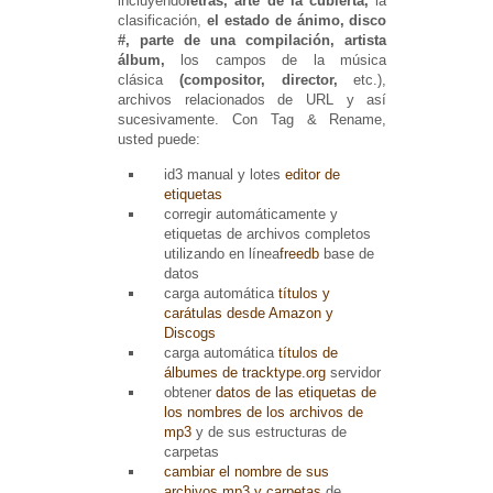
incluyendo
letras, arte de la cubierta,
la
clasificación,
el estado de ánimo, disco
#, parte de una compilación, artista
álbum,
los campos de la música
clásica
(compositor, director,
etc.),
archivos relacionados de URL y así
sucesivamente.
Con Tag & Rename,
usted puede:
id3 manual y lotes
editor de
etiquetas
corregir automáticamente y
etiquetas de archivos completos
utilizando en línea
freedb
base de
datos
carga automática
títulos y
carátulas desde Amazon y
Discogs
carga automática
títulos de
álbumes de tracktype.org
servidor
obtener
datos de las etiquetas de
los nombres de los archivos de
mp3
y de sus estructuras de
carpetas
cambiar el nombre de sus
archivos mp3 y carpetas
de