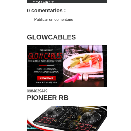
COMMENT
0 comentarios :
FACEBOOK
Publicar un comentario
COMMENT
GLOWCABLES
0984039449
PIONEER RB