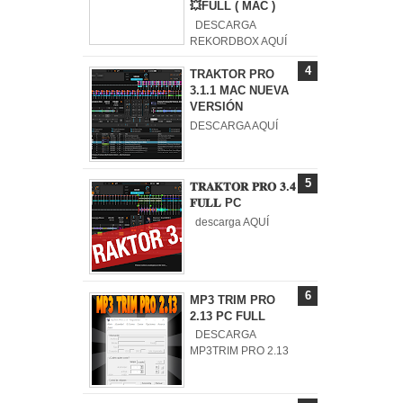
💥FULL ( MAC )
DESCARGA
REKORDBOX AQUÍ
TRAKTOR PRO
3.1.1 MAC NUEVA
VERSIÓN
DESCARGA AQUÍ
𝐓𝐑𝐀𝐊𝐓𝐎𝐑 𝐏𝐑𝐎 𝟑.𝟒
𝐅𝐔𝐋𝐋 PC
descarga AQUÍ
MP3 TRIM PRO
2.13 PC FULL
DESCARGA
MP3TRIM PRO 2.13