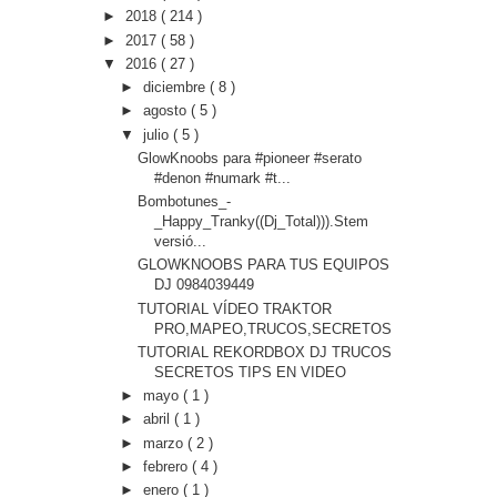
►
2018
( 214 )
►
2017
( 58 )
▼
2016
( 27 )
►
diciembre
( 8 )
►
agosto
( 5 )
▼
julio
( 5 )
GlowKnoobs para #pioneer #serato
#denon #numark #t...
Bombotunes_-
_Happy_Tranky((Dj_Total))).Stem
versió...
GLOWKNOOBS PARA TUS EQUIPOS
DJ 0984039449
TUTORIAL VÍDEO TRAKTOR
PRO,MAPEO,TRUCOS,SECRETOS
TUTORIAL REKORDBOX DJ TRUCOS
SECRETOS TIPS EN VIDEO
►
mayo
( 1 )
►
abril
( 1 )
►
marzo
( 2 )
►
febrero
( 4 )
►
enero
( 1 )