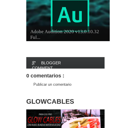
Adobe Audition 2020 v13.0.10.32
Ful...
BLOGGER
COMMENT
0 comentarios :
FACEBOOK
Publicar un comentario
COMMENT
GLOWCABLES