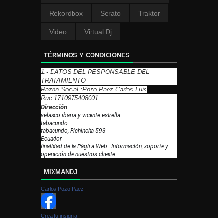
Rekordbox
Serato
Traktor
Video
Virtual Dj
TÉRMINOS Y CONDICIONES
1.- DATOS DEL RESPONSABLE DEL
TRATAMIENTO
Razón Social :Pozo Paez Carlos Luis
Ruc 1710975408001
Dirección
velasco ibarra y vicente estrella
tabacundo
tabacundo, Pichincha 593
Ecuador
finalidad de la Página Web : Información, soporte y
operación de nuestros cliente
MIXMANDJ
Carlos Pozo Paez
Crea tu insignia