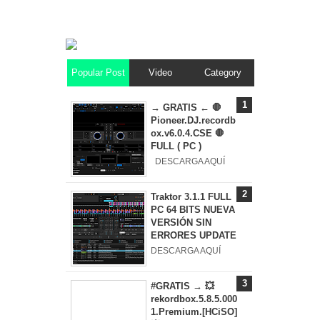
Popular Post
Video
Category
→ GRATIS ← 🛑
Pioneer.DJ.recordb
ox.v6.0.4.CSE 🛑
FULL ( PC )
DESCARGA AQUÍ
Traktor 3.1.1 FULL
PC 64 BITS NUEVA
VERSIÓN SIN
ERRORES UPDATE
DESCARGA AQUÍ
#GRATIS → 💥
rekordbox.5.8.5.000
1.Premium.[HCiSO]