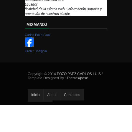
Ecuador
finalidad de la Página Web : Información, soporte y
operación de nuestros cliente
MIXMANDJ
Carlos Pozo Paez
Crea tu insignia
Copyright © 2014
POZO PAEZ CARLOS LUIS
/
Template Designed By :
ThemeXpose
Inicio
About
Contactos
Error Page