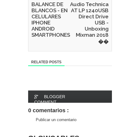
BALANCE DE
Audio Technica
BLANCOS - EN
AT LP 1240USB
CELULARES
Direct Drive
IPHONE
USB -
ANDROID
Unboxing
SMARTPHONES
Mixman 2018
��
RELATED POSTS
BLOGGER
COMMENT
0 comentarios :
FACEBOOK
Publicar un comentario
COMMENT