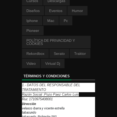
Cursos
Descargas
Diseños
Eventos
Humor
Iphone
Mac
Pc
Pioneer
POLÍTICA DE PRIVACIDAD Y
COOKIES
Rekordbox
Serato
Traktor
Video
Virtual Dj
TÉRMINOS Y CONDICIONES
1.- DATOS DEL RESPONSABLE DEL
TRATAMIENTO
Razón Social :Pozo Paez Carlos Luis
Ruc 1710975408001
Dirección
velasco ibarra y vicente estrella
tabacundo
tabacundo, Pichincha 593