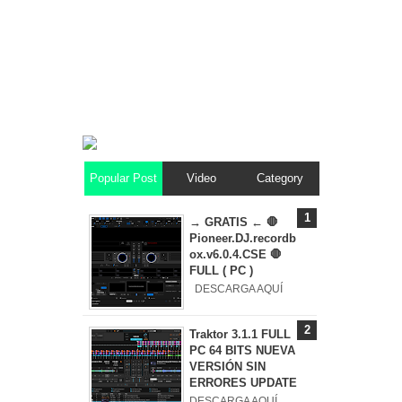
Popular Post
Video
Category
→ GRATIS ← 🛑
Pioneer.DJ.recordb
ox.v6.0.4.CSE 🛑
FULL ( PC )
DESCARGA AQUÍ
Traktor 3.1.1 FULL
PC 64 BITS NUEVA
VERSIÓN SIN
ERRORES UPDATE
DESCARGA AQUÍ