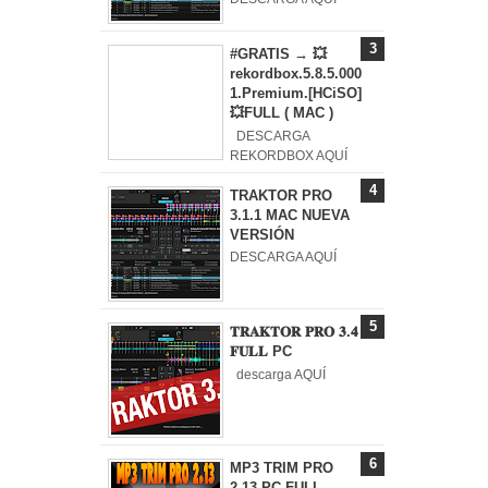
#GRATIS → 💥
rekordbox.5.8.5.000
1.Premium.[HCiSO]
💥FULL ( MAC )
DESCARGA
REKORDBOX AQUÍ
TRAKTOR PRO
3.1.1 MAC NUEVA
VERSIÓN
DESCARGA AQUÍ
𝐓𝐑𝐀𝐊𝐓𝐎𝐑 𝐏𝐑𝐎 𝟑.𝟒
𝐅𝐔𝐋𝐋 PC
descarga AQUÍ
MP3 TRIM PRO
2.13 PC FULL