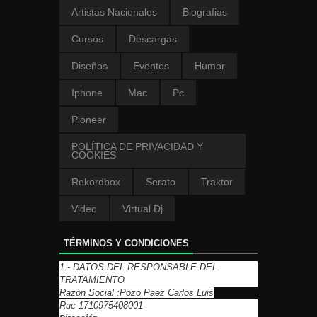
Artistas Nacionales
Biografias
Cursos
Descargas
Diseños
Eventos
Humor
Iphone
Mac
Pc
Pioneer
POLÍTICA DE PRIVACIDAD Y
COOKIES
Rekordbox
Serato
Traktor
Video
Virtual Dj
TÉRMINOS Y CONDICIONES
1.- DATOS DEL RESPONSABLE DEL
TRATAMIENTO
Razón Social :Pozo Paez Carlos Luis
Ruc 1710975408001