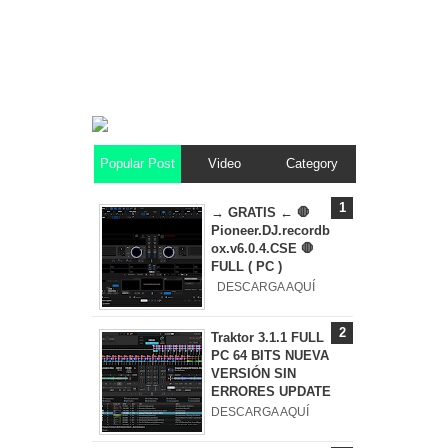
Popular Post
Video
Category
→ GRATIS ← 🛑
Pioneer.DJ.recordb
ox.v6.0.4.CSE 🛑
FULL ( PC )
DESCARGA AQUÍ
Traktor 3.1.1 FULL
PC 64 BITS NUEVA
VERSIÓN SIN
ERRORES UPDATE
DESCARGA AQUÍ