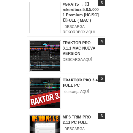
#GRATIS → 💥
rekordbox.5.8.5.000
1.Premium.[HCiSO]
💥FULL ( MAC )
DESCARGA
REKORDBOX AQUÍ
TRAKTOR PRO
3.1.1 MAC NUEVA
VERSIÓN
DESCARGA AQUÍ
𝐓𝐑𝐀𝐊𝐓𝐎𝐑 𝐏𝐑𝐎 𝟑.𝟒
𝐅𝐔𝐋𝐋 PC
descarga AQUÍ
MP3 TRIM PRO
2.13 PC FULL
DESCARGA