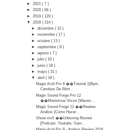
►
2021
( 7 )
►
2020
( 66 )
►
2019
( 120 )
▼
2018
( 214 )
►
diciembre
( 15 )
►
noviembre
( 17 )
►
octubre
( 13 )
►
septiembre
( 9 )
►
agosto
( 7 )
►
julio
( 10 )
►
junio
( 18 )
►
mayo
( 31 )
▼
abril
( 19 )
Magix Acid Pro 8 ��Tutorial 1[Bpm,
Cambios De Ritm...
Magix Sound Forge Pro 12
��Masterizar Voces [Waves...
Magix Sound Forge 12 ��Rewiew
Análsis [Como Hacer...
Shure mv5 ��Unboxing Review
[Podcast, Youtube, Gam...
Magix Acid Pro 8 - Análsis Review 2018