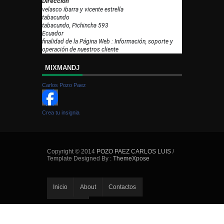
Dirección
velasco ibarra y vicente estrella
tabacundo
tabacundo, Pichincha 593
Ecuador
finalidad de la Página Web : Información, soporte y
operación de nuestros cliente
MIXMANDJ
Carlos Pozo Paez
Crea tu insignia
Copyright © 2014
POZO PAEZ CARLOS LUIS
/
Template Designed By :
ThemeXpose
Inicio
About
Contactos
Error Page