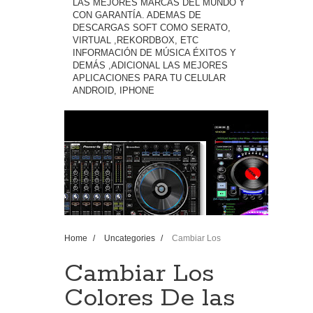
LAS MEJORES MARCAS DEL MUNDO Y
CON GARANTÍA. ADEMAS DE
DESCARGAS SOFT COMO SERATO,
VIRTUAL ,REKORDBOX, ETC
INFORMACIÓN DE MÚSICA ÉXITOS Y
DEMÁS ,ADICIONAL LAS MEJORES
APLICACIONES PARA TU CELULAR
ANDROID, IPHONE
Home
/
Uncategories
/
Cambiar Los
Colores De las Carpetas En Mac ✅[Tutorial 2018
Mixman] ��
Cambiar Los
Colores De las