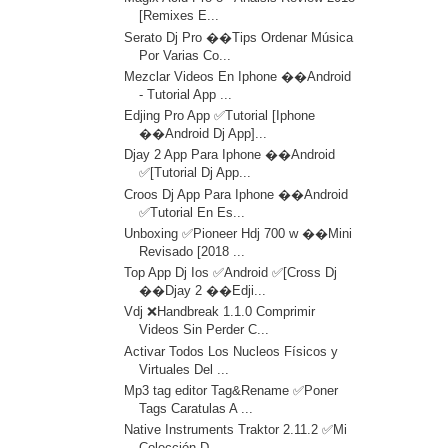
[Remixes E...
Serato Dj Pro ��Tips Ordenar Música
Por Varias Co...
Mezclar Videos En Iphone ��Android
- Tutorial App ...
Edjing Pro App ✅Tutorial [Iphone
��Android Dj App]...
Djay 2 App Para Iphone ��Android
✅[Tutorial Dj App...
Croos Dj App Para Iphone ��Android
✅Tutorial En Es...
Unboxing ✅Pioneer Hdj 700 w ��Mini
Revisado [2018 ...
Top App Dj Ios ✅Android ✅[Cross Dj
��Djay 2 ��Edji...
Vdj ❌Handbreak 1.1.0 Comprimir
Videos Sin Perder C...
Activar Todos Los Nucleos Físicos y
Virtuales Del ...
Mp3 tag editor Tag&Rename ✅Poner
Tags Caratulas A ...
Native Instruments Traktor 2.11.2 ✅Mi
Colección D...