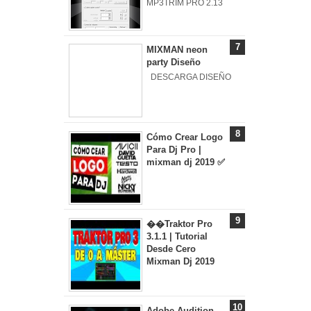
MP3TRIM PRO 2.13
MIXMAN neon
party Diseño
DESCARGA DISEÑO
Cómo Crear Logo
Para Dj Pro |
mixman dj 2019 ✅
��Traktor Pro
3.1.1 | Tutorial
Desde Cero
Mixman Dj 2019
Adobe Audition