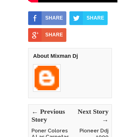
SHARE
SHARE
SHARE
About Mixman Dj
← Previous
Next Story
Story
→
Poner Colores
Pioneer Ddj
A Las Carpetas
1000