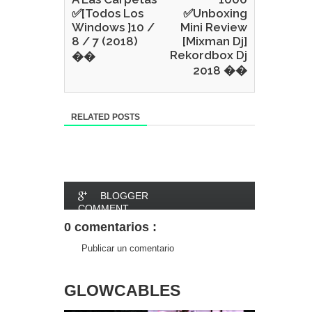
✅[Todos Los
✅Unboxing
Windows ]10 /
Mini Review
8 / 7 (2018)
[Mixman Dj]
Rekordbox Dj
��
2018 ��
RELATED POSTS
BLOGGER
COMMENT
0 comentarios :
FACEBOOK
Publicar un comentario
COMMENT
GLOWCABLES