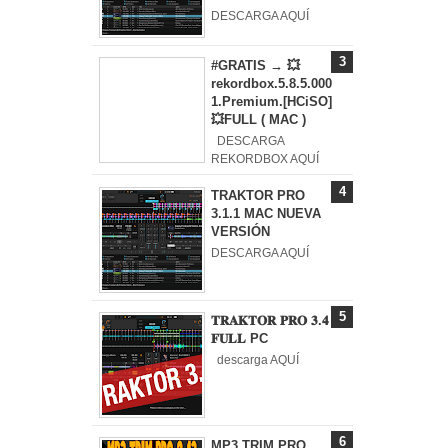
DESCARGA AQUÍ
#GRATIS → 💥
rekordbox.5.8.5.000
1.Premium.[HCiSO]
💥FULL ( MAC )
DESCARGA
REKORDBOX AQUÍ
TRAKTOR PRO
3.1.1 MAC NUEVA
VERSIÓN
DESCARGA AQUÍ
𝐓𝐑𝐀𝐊𝐓𝐎𝐑 𝐏𝐑𝐎 𝟑.𝟒
𝐅𝐔𝐋𝐋 PC
descarga AQUÍ
MP3 TRIM PRO