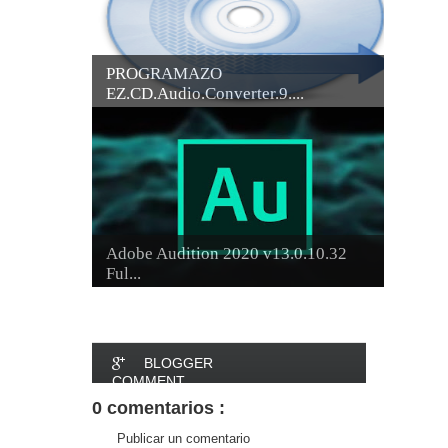
PROGRAMAZO
EZ.CD.Audio.Converter.9....
Adobe Audition 2020 v13.0.10.32
Ful...
BLOGGER
COMMENT
0 comentarios :
FACEBOOK
Publicar un comentario
COMMENT