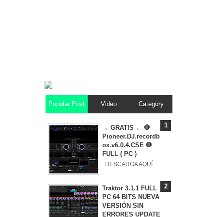
Popular Post
Video
Category
→ GRATIS ← 🛑
Pioneer.DJ.recordb
ox.v6.0.4.CSE 🛑
FULL ( PC )
DESCARGA AQUÍ
Traktor 3.1.1 FULL
PC 64 BITS NUEVA
VERSIÓN SIN
ERRORES UPDATE