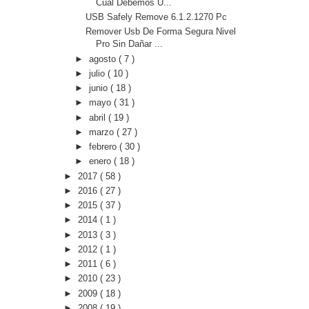
Cual Debemos U...
USB Safely Remove 6.1.2.1270 Pc
Remover Usb De Forma Segura Nivel
Pro Sin Dañar ...
►
agosto
( 7 )
►
julio
( 10 )
►
junio
( 18 )
►
mayo
( 31 )
►
abril
( 19 )
►
marzo
( 27 )
►
febrero
( 30 )
►
enero
( 18 )
►
2017
( 58 )
►
2016
( 27 )
►
2015
( 37 )
►
2014
( 1 )
►
2013
( 3 )
►
2012
( 1 )
►
2011
( 6 )
►
2010
( 23 )
►
2009
( 18 )
►
2008
( 19 )