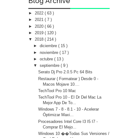
Blog Archive
►
2022
( 63 )
►
2021
( 7 )
►
2020
( 66 )
►
2019
( 120 )
▼
2018
( 214 )
►
diciembre
( 15 )
►
noviembre
( 17 )
►
octubre
( 13 )
▼
septiembre
( 9 )
Serato Dj Pro 2.0.5 Pc 64 Bits
Restaurar ( Formatear ) Desde 0 -
Macos Mojave 10....
TechTool Pro 10 Mac
TechTool Pro 10 - El Dr Del Mac La
Mejor App De To...
Windows 7 - 8 - 8.1 - 10 - Acelerar
Óptimizar Maxi...
Procesadores Intel Core I3 I5 I7 -
Comprar El Mejo...
Windows 10 ��️Todas Sus Versiones /