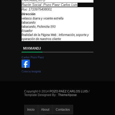
TRATAMIENTO
Razón Social :Pozo Paez Carlos Luis
Ruc 1710975408001
Dirección
velasco ibarra y vicente estrella
tabacundo
tabacundo, Pichincha 593
Ecuador
finalidad de la Página Web : Información, soporte y
operación de nuestros cliente
MIXMANDJ
Carlos Pozo Paez
Crea tu insignia
Copyright © 2014
POZO PAEZ CARLOS LUIS
/
Template Designed By :
ThemeXpose
Inicio
About
Contactos