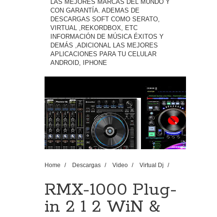
LAS MEJORES MARCAS DEL MUNDO Y
CON GARANTÍA. ADEMAS DE
DESCARGAS SOFT COMO SERATO,
VIRTUAL ,REKORDBOX, ETC
INFORMACIÓN DE MÚSICA ÉXITOS Y
DEMÁS ,ADICIONAL LAS MEJORES
APLICACIONES PARA TU CELULAR
ANDROID, IPHONE
Home
/
Descargas
/
Video
/
Virtual Dj
/
RMX-1000 Plug-in 2 1 2 WiN & MAC
RMX-1000 Plug-
in 2 1 2 WiN &