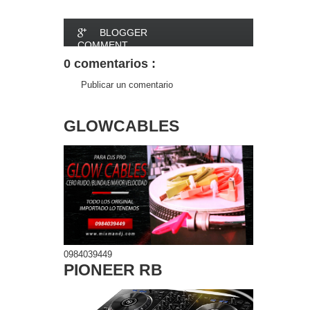
BLOGGER
COMMENT
0 comentarios :
FACEBOOK
Publicar un comentario
COMMENT
GLOWCABLES
0984039449
PIONEER RB