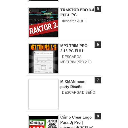
𝐓𝐑𝐀𝐊𝐓𝐎𝐑 𝐏𝐑𝐎 𝟑.𝟒
𝐅𝐔𝐋𝐋 PC
descarga AQUÍ
MP3 TRIM PRO
2.13 PC FULL
DESCARGA
MP3TRIM PRO 2.13
MIXMAN neon
party Diseño
DESCARGA DISEÑO
Cómo Crear Logo
Para Dj Pro |
mixman dj 2019 ✅