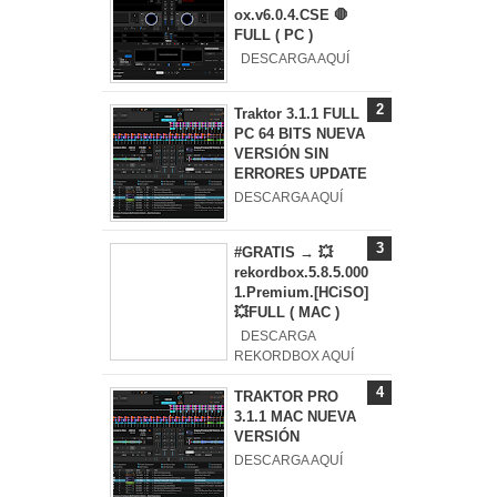
ox.v6.0.4.CSE 🛑
FULL ( PC )
DESCARGA AQUÍ
Traktor 3.1.1 FULL
PC 64 BITS NUEVA
VERSIÓN SIN
ERRORES UPDATE
DESCARGA AQUÍ
#GRATIS → 💥
rekordbox.5.8.5.000
1.Premium.[HCiSO]
💥FULL ( MAC )
DESCARGA
REKORDBOX AQUÍ
TRAKTOR PRO
3.1.1 MAC NUEVA
VERSIÓN
DESCARGA AQUÍ