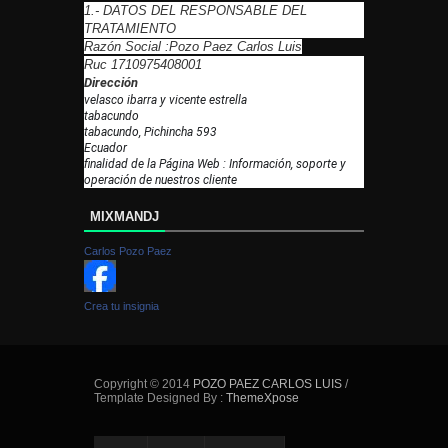
1.- DATOS DEL RESPONSABLE DEL
TRATAMIENTO
Razón Social :Pozo Paez Carlos Luis
Ruc 1710975408001
Dirección
velasco ibarra y vicente estrella
tabacundo
tabacundo, Pichincha 593
Ecuador
finalidad de la Página Web : Información, soporte y
operación de nuestros cliente
MIXMANDJ
Carlos Pozo Paez
Crea tu insignia
Copyright © 2014
POZO PAEZ CARLOS LUIS
/
Template Designed By :
ThemeXpose