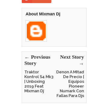
About Mixman Dj
← Previous
Next Story
Story
→
Traktor
Denon A MItad
Kontrol S4 Mk3
De Precio |
| Unboxing
Equipos
2019 Feat
Pioneer
Mixman Dj
Numark Con
Fallas Para Djs