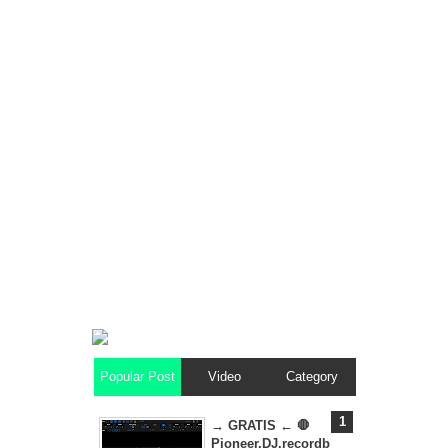
Popular Post
Video
Category
→ GRATIS ← 🛑
Pioneer.DJ.recordb