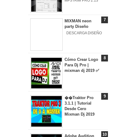
MP3TRIM PRO 2.13
MIXMAN neon
party Diseño
DESCARGA DISEÑO
Cómo Crear Logo
Para Dj Pro |
mixman dj 2019 ✅
��Traktor Pro
3.1.1 | Tutorial
Desde Cero
Mixman Dj 2019
Adobe Audition