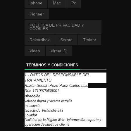
Iphone
Mac
Pc
Pioneer
POLÍTICA DE PRIVACIDAD Y
COOKIES
Rekordbox
Serato
Traktor
Video
Virtual Dj
TÉRMINOS Y CONDICIONES
1.- DATOS DEL RESPONSABLE DEL
TRATAMIENTO
Razón Social :Pozo Paez Carlos Luis
Ruc 1710975408001
Dirección
velasco ibarra y vicente estrella
tabacundo
tabacundo, Pichincha 593
Ecuador
finalidad de la Página Web : Información, soporte y
operación de nuestros cliente