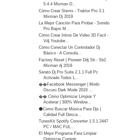
5.4.4 Mixman D...
Cómo Crear Stems - Traktor Pro 3.1
Mixman Dj 2019
La Mejor Canción Para Probar - Sonido
Pro Bajos M...
Cómo Crear Intros De Video 3D Facil -
Vdj Youtube...
Cómo Conectar Un Controlador Dj
Básico - A Consola...
Factory Reset | Pioneer Ddj Sb - Sb2
Mixman dj 2019
Serato Dj Pro Suite 2.1.1 Full Pc
Activado Todos L...
��Facebook Messenger | Modo
Oscuro Dark Mode 2019 ...
�� Cómo Optimizar Limpiar Y
Acelerar | 300% Window...
⚫Como Buscar Música Para Djs |
Calidad Full Desca...
TunesKit Spotify Converter 1.5.1.2447
PC / MAC FUL...
El Mejor Programa Para Limpiar
Optimizar Corregir ...