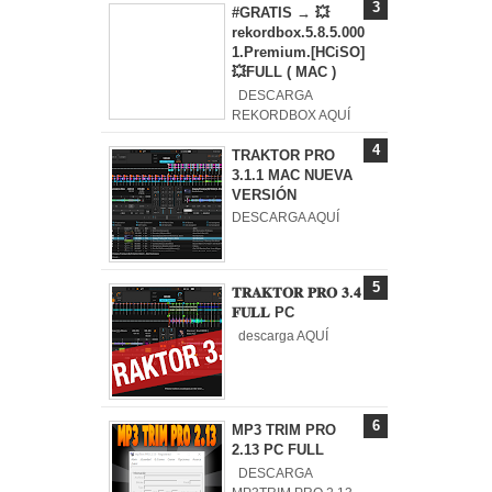
#GRATIS → 💥
rekordbox.5.8.5.000
1.Premium.[HCiSO]
💥FULL ( MAC )
DESCARGA
REKORDBOX AQUÍ
TRAKTOR PRO
3.1.1 MAC NUEVA
VERSIÓN
DESCARGA AQUÍ
𝐓𝐑𝐀𝐊𝐓𝐎𝐑 𝐏𝐑𝐎 𝟑.𝟒
𝐅𝐔𝐋𝐋 PC
descarga AQUÍ
MP3 TRIM PRO
2.13 PC FULL
DESCARGA