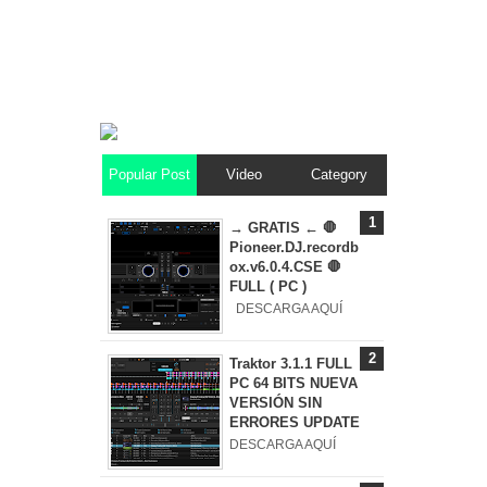
Popular Post
Video
Category
→ GRATIS ← 🛑
Pioneer.DJ.recordb
ox.v6.0.4.CSE 🛑
FULL ( PC )
DESCARGA AQUÍ
Traktor 3.1.1 FULL
PC 64 BITS NUEVA
VERSIÓN SIN
ERRORES UPDATE
DESCARGA AQUÍ