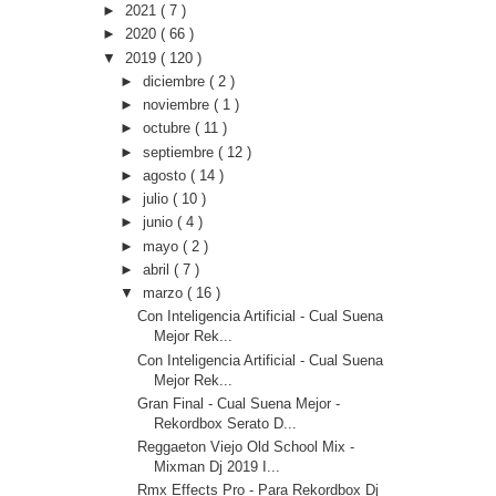
►
2021
( 7 )
►
2020
( 66 )
▼
2019
( 120 )
►
diciembre
( 2 )
►
noviembre
( 1 )
►
octubre
( 11 )
►
septiembre
( 12 )
►
agosto
( 14 )
►
julio
( 10 )
►
junio
( 4 )
►
mayo
( 2 )
►
abril
( 7 )
▼
marzo
( 16 )
Con Inteligencia Artificial - Cual Suena
Mejor Rek...
Con Inteligencia Artificial - Cual Suena
Mejor Rek...
Gran Final - Cual Suena Mejor -
Rekordbox Serato D...
Reggaeton Viejo Old School Mix -
Mixman Dj 2019 I...
Rmx Effects Pro - Para Rekordbox Dj