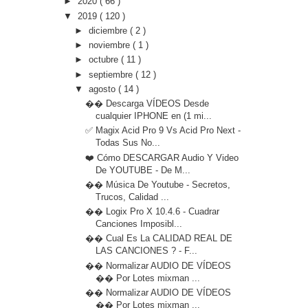
►
2020
( 66 )
▼
2019
( 120 )
►
diciembre
( 2 )
►
noviembre
( 1 )
►
octubre
( 11 )
►
septiembre
( 12 )
▼
agosto
( 14 )
�� Descarga VÍDEOS Desde
cualquier IPHONE en (1 mi...
✅ Magix Acid Pro 9 Vs Acid Pro Next -
Todas Sus No...
❤️ Cómo DESCARGAR Audio Y Video
De YOUTUBE - De M...
�� Música De Youtube - Secretos,
Trucos, Calidad ...
�� Logix Pro X 10.4.6 - Cuadrar
Canciones Imposibl...
�� Cual Es La CALIDAD REAL DE
LAS CANCIONES ? - F...
�� Normalizar AUDIO DE VÍDEOS
�� Por Lotes mixman ...
�� Normalizar AUDIO DE VÍDEOS
�� Por Lotes mixman ...