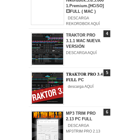
rekordbox.5.8.5.000
1.Premium.[HCiSO]
💥FULL ( MAC )
DESCARGA
REKORDBOX AQUÍ
TRAKTOR PRO
3.1.1 MAC NUEVA
VERSIÓN
DESCARGA AQUÍ
𝐓𝐑𝐀𝐊𝐓𝐎𝐑 𝐏𝐑𝐎 𝟑.𝟒
𝐅𝐔𝐋𝐋 PC
descarga AQUÍ
MP3 TRIM PRO
2.13 PC FULL
DESCARGA
MP3TRIM PRO 2.13