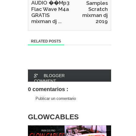
AUDIO ��Mp3
Samples
Flac Wave M4a
Scratch
GRATIS
mixman dj
mixman dj ...
2019
RELATED POSTS
BLOGGER
COMMENT
0 comentarios :
FACEBOOK
Publicar un comentario
COMMENT
GLOWCABLES