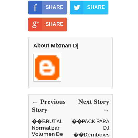
SHARE
SHARE
SHARE
About Mixman Dj
← Previous
Next Story
Story
→
��BRUTAL
��PACK PARA
Normalizar
DJ
Volumen De
��Dembows