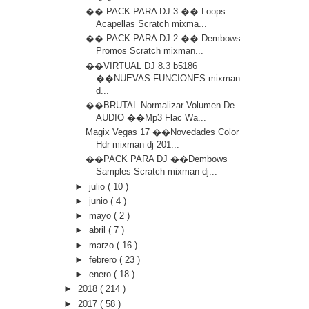
�� PACK PARA DJ 3 �� Loops
Acapellas Scratch mixma...
�� PACK PARA DJ 2 �� Dembows
Promos Scratch mixman...
��VIRTUAL DJ 8.3 b5186
��NUEVAS FUNCIONES mixman
d...
��BRUTAL Normalizar Volumen De
AUDIO ��Mp3 Flac Wa...
Magix Vegas 17 ��Novedades Color
Hdr mixman dj 201...
��PACK PARA DJ ��Dembows
Samples Scratch mixman dj...
►
julio
( 10 )
►
junio
( 4 )
►
mayo
( 2 )
►
abril
( 7 )
►
marzo
( 16 )
►
febrero
( 23 )
►
enero
( 18 )
►
2018
( 214 )
►
2017
( 58 )