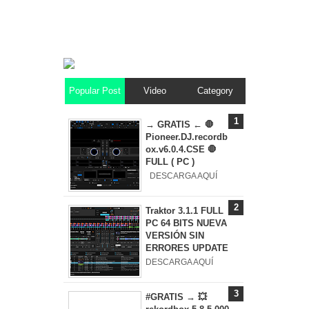
Popular Post
Video
Category
→ GRATIS ← 🛑
Pioneer.DJ.recordb
ox.v6.0.4.CSE 🛑
FULL ( PC )
DESCARGA AQUÍ
Traktor 3.1.1 FULL
PC 64 BITS NUEVA
VERSIÓN SIN
ERRORES UPDATE
DESCARGA AQUÍ
#GRATIS → 💥