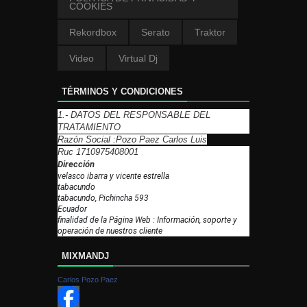
COOKIES
Rekordbox
Serato
Traktor
Video
Virtual Dj
TÉRMINOS Y CONDICIONES
1.- DATOS DEL RESPONSABLE DEL
TRATAMIENTO
Razón Social :Pozo Paez Carlos Luis
Ruc 1710975408001
Dirección
velasco ibarra y vicente estrella
tabacundo
tabacundo, Pichincha 593
Ecuador
finalidad de la Página Web : Información, soporte y
operación de nuestros cliente
MIXMANDJ
Carlos Pozo Paez