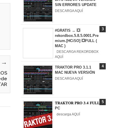
SIN ERRORES UPDATE
DESCARGA AQUÍ
#GRATIS → 💥
rekordbox.5.8.5.0001.Pre
mium.[HCiSO] 💥FULL (
MAC )
DESCARGA REKORDBOX
AQUÍ
y →
TRAKTOR PRO 3.1.1
LOS
MAC NUEVA VERSIÓN
ede
DESCARGA AQUÍ
TAR
𝐓𝐑𝐀𝐊𝐓𝐎𝐑 𝐏𝐑𝐎 𝟑.𝟒 𝐅𝐔𝐋𝐋
PC
descarga AQUÍ