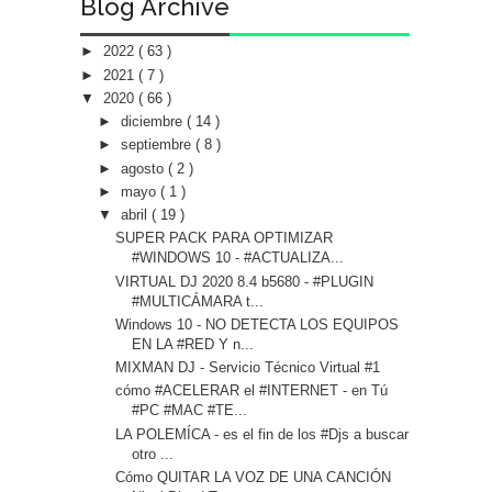
Blog Archive
►
2022
( 63 )
►
2021
( 7 )
▼
2020
( 66 )
►
diciembre
( 14 )
►
septiembre
( 8 )
►
agosto
( 2 )
►
mayo
( 1 )
▼
abril
( 19 )
SUPER PACK PARA OPTIMIZAR
#WINDOWS 10 - #ACTUALIZA...
VIRTUAL DJ 2020 8.4 b5680 - #PLUGIN
#MULTICÁMARA t...
Windows 10 - NO DETECTA LOS EQUIPOS
EN LA #RED Y n...
MIXMAN DJ - Servicio Técnico Virtual #1
cómo #ACELERAR el #INTERNET - en Tú
#PC #MAC #TE...
LA POLEMÍCA - es el fin de los #Djs a buscar
otro ...
Cómo QUITAR LA VOZ DE UNA CANCIÓN