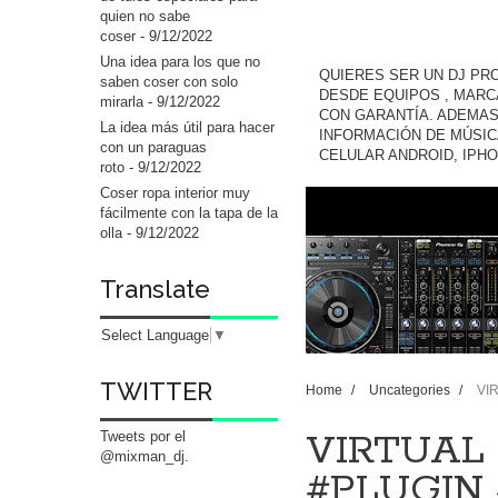
quien no sabe
coser
- 9/12/2022
Una idea para los que no
QUIERES SER UN DJ PR
saben coser con solo
DESDE EQUIPOS , MARC
mirarla
- 9/12/2022
CON GARANTÍA. ADEMAS
La idea más útil para hacer
INFORMACIÓN DE MÚSIC
con un paraguas
CELULAR ANDROID, IPH
roto
- 9/12/2022
Coser ropa interior muy
fácilmente con la tapa de la
olla
- 9/12/2022
Translate
Select Language
▼
TWITTER
Home
/
Uncategories
/
VI
VIRTUAL D
Tweets por el
@mixman_dj.
#PLUGIN 