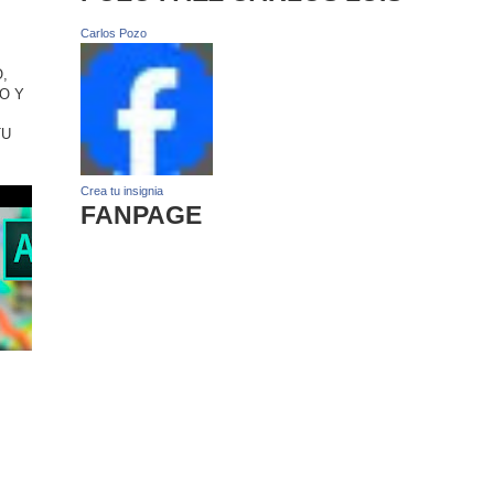
Carlos Pozo
,
O Y
TU
Crea tu insignia
FANPAGE