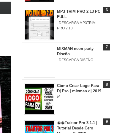
MP3 TRIM PRO 2.13 PC
FULL
DESCARGA MP3TRIM
PRO 2.13
MIXMAN neon party
Diseño
DESCARGA DISEÑO
Cómo Crear Logo Para
Dj Pro | mixman dj 2019
✅
��Traktor Pro 3.1.1 |
Tutorial Desde Cero