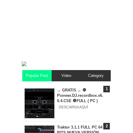
Popular Post
Video
Category
→ GRATIS ← 🛑
Pioneer.DJ.recordbox.v6.
0.4.CSE 🛑FULL ( PC )
DESCARGA AQUÍ
Traktor 3.1.1 FULL PC 64
BITS NUEVA VERSIÓN