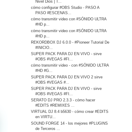
Nivel Dios | T...
cómo configurar #OBS Studio - PASO A
PASO #ESCENAS...
cómo transmitir video con #SÓNIDO ULTRA
#HD p...
cómo transmitir video con #SÓNIDO ULTRA
#HD p...
REKORDBOX DJ 6.0.0 - #Pioneer Tutorial De
#INICIO...
SUPER PACK PARA DJ EN VIVO - sirve
#OBS #VEGAS #FI...
cómo transmitir video - con #SÓNIDO ULTRA
#HD #G...
SUPER PACK PARA DJ EN VIVO 2 sirve
#OBS #VEGAS #...
SUPER PACK PARA DJ EN VIVO - sirve
#OBS #VEGAS #FI...
SERATO DJ PRO 2.3.3 - cómo hacer
#EDITS #REMIXES ...
VIRTUAL DJ 8.4 b5630 - cómo crear #EDITS
en VIRTU...
SOUND FORGE 14 - los mejores #PLUGINS
de Terceros ...