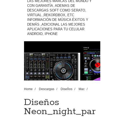
LAS MEJORES MARCAS DEL MUNDO Y
CON GARANTÍA. ADEMAS DE
DESCARGAS SOFT COMO SERATO,
VIRTUAL ,REKORDBOX, ETC
INFORMACIÓN DE MÚSICA ÉXITOS Y
DEMÁS ,ADICIONAL LAS MEJORES
APLICACIONES PARA TU CELULAR
ANDROID, IPHONE
Home
/
Descargas
/
Diseños
/
Mac
/
Pc
/
Diseños
Neon_night_party_square_flyer_template
Diseños
Neon_night_par