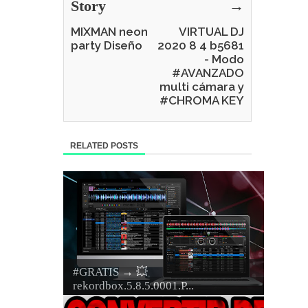
Story
→
MIXMAN neon
VIRTUAL DJ
party Diseño
2020 8 4 b5681
- Modo
#AVANZADO
multi cámara y
#CHROMA KEY
RELATED POSTS
#GRATIS → 💥
rekordbox.5.8.5.0001.P...