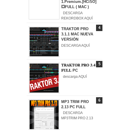
1.Premium.[HCiSO]
💥FULL ( MAC )
DESCARGA
REKORDBOX AQUÍ
TRAKTOR PRO
3.1.1 MAC NUEVA
VERSIÓN
DESCARGA AQUÍ
𝐓𝐑𝐀𝐊𝐓𝐎𝐑 𝐏𝐑𝐎 𝟑.𝟒
𝐅𝐔𝐋𝐋 PC
descarga AQUÍ
MP3 TRIM PRO
2.13 PC FULL
DESCARGA
MP3TRIM PRO 2.13