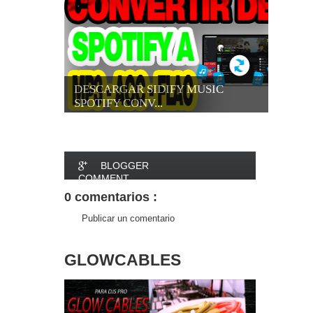
DESCARGAR SIDIFY MUSIC
SPOTIFY CONV...
BLOGGER
COMMENT
0 comentarios :
FACEBOOK
Publicar un comentario
COMMENT
GLOWCABLES