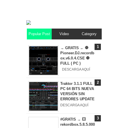
Popular Post
Video
Category
→ GRATIS ← 🛑
Pioneer.DJ.recordb
ox.v6.0.4.CSE 🛑
FULL ( PC )
DESCARGA AQUÍ
Traktor 3.1.1 FULL
PC 64 BITS NUEVA
VERSIÓN SIN
ERRORES UPDATE
DESCARGA AQUÍ
#GRATIS → 💥
rekordbox.5.8.5.000