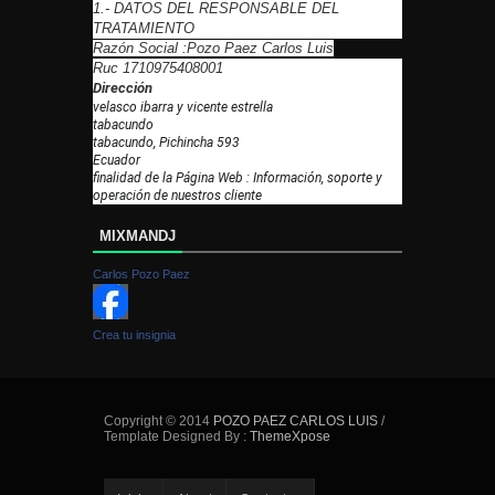
1.- DATOS DEL RESPONSABLE DEL
TRATAMIENTO
Razón Social :Pozo Paez Carlos Luis
Ruc 1710975408001
Dirección
velasco ibarra y vicente estrella
tabacundo
tabacundo, Pichincha 593
Ecuador
finalidad de la Página Web : Información, soporte y
operación de nuestros cliente
MIXMANDJ
Carlos Pozo Paez
Crea tu insignia
Copyright © 2014
POZO PAEZ CARLOS LUIS
/
Template Designed By :
ThemeXpose