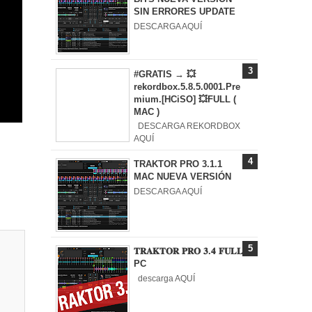
SIN ERRORES UPDATE
DESCARGA AQUÍ
#GRATIS → 💥
rekordbox.5.8.5.0001.Pre
mium.[HCiSO] 💥FULL (
MAC )
DESCARGA REKORDBOX
AQUÍ
TRAKTOR PRO 3.1.1
MAC NUEVA VERSIÓN
DESCARGA AQUÍ
𝐓𝐑𝐀𝐊𝐓𝐎𝐑 𝐏𝐑𝐎 𝟑.𝟒 𝐅𝐔𝐋𝐋
PC
descarga AQUÍ