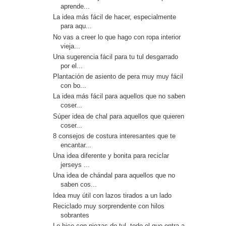
aprende...
La idea más fácil de hacer, especialmente
para aqu...
No vas a creer lo que hago con ropa interior
vieja...
Una sugerencia fácil para tu tul desgarrado
por el...
Plantación de asiento de pera muy muy fácil
con bo...
La idea más fácil para aquellos que no saben
coser...
Súper idea de chal para aquellos que quieren
coser...
8 consejos de costura interesantes que te
encantar...
Una idea diferente y bonita para reciclar
jerseys ...
Una idea de chándal para aquellos que no
saben cos...
Idea muy útil con lazos tirados a un lado
Reciclado muy sorprendente con hilos
sobrantes
Lo hice con piezas de tul, todo el que entra a