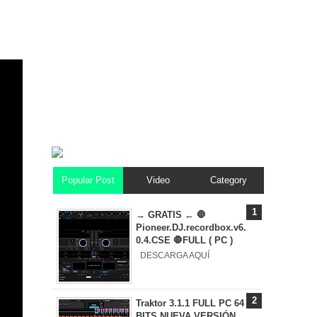
Popular Post
Video
Category
→ GRATIS ← 🛑
Pioneer.DJ.recordbox.v6.
0.4.CSE 🛑FULL ( PC )
DESCARGA AQUÍ
Traktor 3.1.1 FULL PC 64
BITS NUEVA VERSIÓN