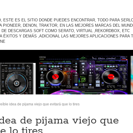
O, ESTE ES EL SITIO DONDE PUEDES ENCONTRAR, TODO PARA SERLO
A PIONEER, DENON, TRAKTOR, EN LAS MEJORES MARCAS DEL MUND
 DE DESCARGAS SOFT COMO SERATO, VIRTUAL ,REKORDBOX, ETC
A ÉXITOS Y DEMÁS ,ADICIONAL LAS MEJORES APLICACIONES PARA 
ONE
reíble idea de pijama viejo que evitará que lo tires
idea de pijama viejo que
e lo tires