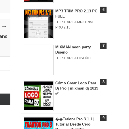
MP3 TRIM PRO 2.13 PC
FULL
DESCARGA MP3TRIM
y →
PRO 2.13
eans
MIXMAN neon party
Diseño
DESCARGA DISEÑO
Cómo Crear Logo Para
Dj Pro | mixman dj 2019
✅
��Traktor Pro 3.1.1 |
Tutorial Desde Cero