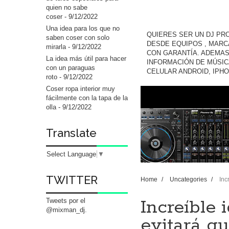
quien no sabe
coser
- 9/12/2022
Una idea para los que no
QUIERES SER UN DJ PR
saben coser con solo
DESDE EQUIPOS , MARC
mirarla
- 9/12/2022
CON GARANTÍA. ADEMAS
La idea más útil para hacer
INFORMACIÓN DE MÚSIC
con un paraguas
CELULAR ANDROID, IPH
roto
- 9/12/2022
Coser ropa interior muy
fácilmente con la tapa de la
olla
- 9/12/2022
Translate
Select Language
▼
TWITTER
Home
/
Uncategories
/
Inc
Increíble 
Tweets por el
@mixman_dj.
evitará qu