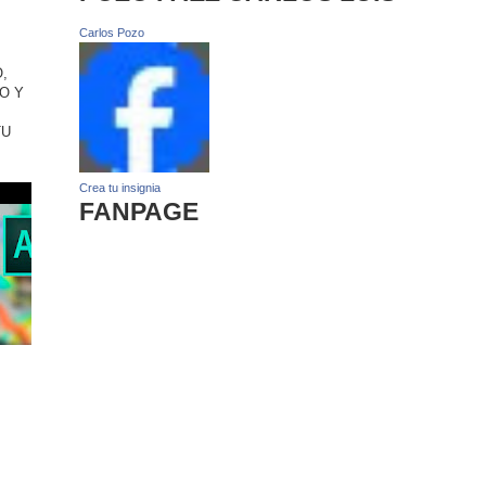
Carlos Pozo
,
O Y
TU
Crea tu insignia
FANPAGE