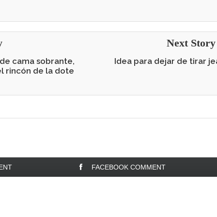
y
Next Stor
a de cama sobrante,
Idea para dejar de tirar j
l rincón de la dote
ENT
FACEBOOK COMMENT