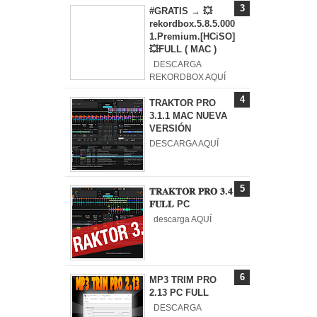
#GRATIS → 💥
rekordbox.5.8.5.000
1.Premium.[HCiSO]
💥FULL ( MAC )
DESCARGA
REKORDBOX AQUÍ
TRAKTOR PRO
3.1.1 MAC NUEVA
VERSIÓN
DESCARGA AQUÍ
𝐓𝐑𝐀𝐊𝐓𝐎𝐑 𝐏𝐑𝐎 𝟑.𝟒
𝐅𝐔𝐋𝐋 PC
descarga AQUÍ
MP3 TRIM PRO
2.13 PC FULL
DESCARGA