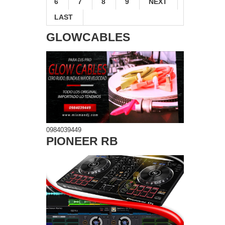
6
7
8
9
NEXT
LAST
GLOWCABLES
0984039449
PIONEER RB