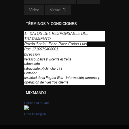
Video
Virtual Dj
TÉRMINOS Y CONDICIONES
1.- DATOS DEL RESPONSABLE DEL
TRATAMIENTO
Razón Social :Pozo Paez Carlos Luis
Ruc 1710975408001
Dirección
velasco ibarra y vicente estrella
tabacundo
tabacundo, Pichincha 593
Ecuador
finalidad de la Página Web : Información, soporte y
operación de nuestros cliente
MIXMANDJ
Carlos Pozo Paez
Crea tu insignia