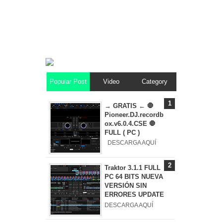
Popular Post
Video
Category
→ GRATIS ← 🛑
Pioneer.DJ.recordb
ox.v6.0.4.CSE 🛑
FULL ( PC )
DESCARGA AQUÍ
Traktor 3.1.1 FULL
PC 64 BITS NUEVA
VERSIÓN SIN
ERRORES UPDATE
DESCARGA AQUÍ