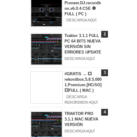
Pioneer.DJ.recordb
ox.v6.0.4.CSE 🛑
FULL ( PC )
DESCARGA AQUÍ
Traktor 3.1.1 FULL
PC 64 BITS NUEVA
VERSIÓN SIN
ERRORES UPDATE
DESCARGA AQUÍ
#GRATIS → 💥
rekordbox.5.8.5.000
1.Premium.[HCiSO]
💥FULL ( MAC )
DESCARGA
REKORDBOX AQUÍ
TRAKTOR PRO
3.1.1 MAC NUEVA
VERSIÓN
DESCARGA AQUÍ