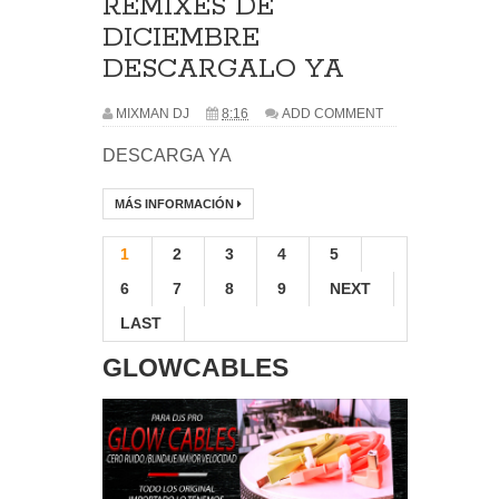
REMIXES DE
DICIEMBRE
DESCARGALO YA
MIXMAN DJ
8:16
ADD COMMENT
DESCARGA YA
MÁS INFORMACIÓN
1
2
3
4
5
6
7
8
9
NEXT
LAST
GLOWCABLES