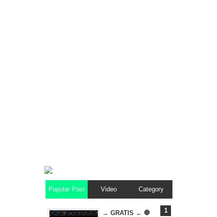
Popular Post
Video
Category
→ GRATIS ← 🛑