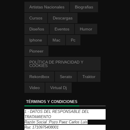
Artistas Nacionales
Biografias
Cursos
Descargas
Diseños
Eventos
Humor
Iphone
Mac
Pc
Pioneer
POLÍTICA DE PRIVACIDAD Y
COOKIES
Rekordbox
Serato
Traktor
Video
Virtual Dj
TÉRMINOS Y CONDICIONES
1.- DATOS DEL RESPONSABLE DEL
TRATAMIENTO
Razón Social :Pozo Paez Carlos Luis
Ruc 1710975408001