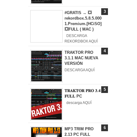
#GRATIS → 💥
rekordbox.5.8.5.000
1.Premium.[HCiSO]
💥FULL ( MAC )
DESCARGA
REKORDBOX AQUÍ
TRAKTOR PRO
3.1.1 MAC NUEVA
VERSIÓN
DESCARGA AQUÍ
𝐓𝐑𝐀𝐊𝐓𝐎𝐑 𝐏𝐑𝐎 𝟑.𝟒
𝐅𝐔𝐋𝐋 PC
descarga AQUÍ
MP3 TRIM PRO
2.13 PC FULL