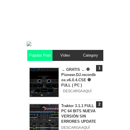
Popular Post
Video
Category
→ GRATIS ← 🛑
Pioneer.DJ.recordb
ox.v6.0.4.CSE 🛑
FULL ( PC )
DESCARGA AQUÍ
Traktor 3.1.1 FULL
PC 64 BITS NUEVA
VERSIÓN SIN
ERRORES UPDATE
DESCARGA AQUÍ