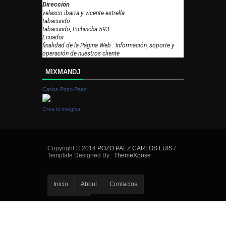
Dirección
velasco ibarra y vicente estrella
tabacundo
tabacundo, Pichincha 593
Ecuador
finalidad de la Página Web : Información, soporte y
operación de nuestros cliente
MIXMANDJ
Carlos Pozo Paez
Crea tu insignia
Copyright © 2014
POZO PAEZ CARLOS LUIS
/
Template Designed By :
ThemeXpose
Inicio
About
Contactos
Error Page