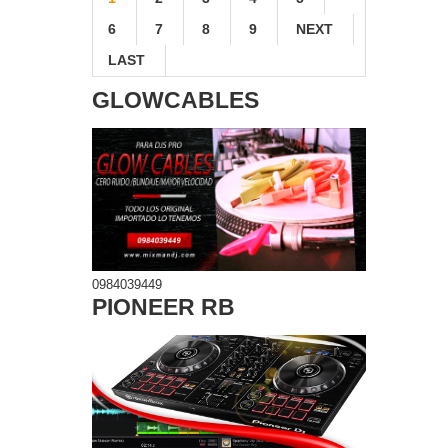
6
7
8
9
NEXT
LAST
GLOWCABLES
0984039449
PIONEER RB