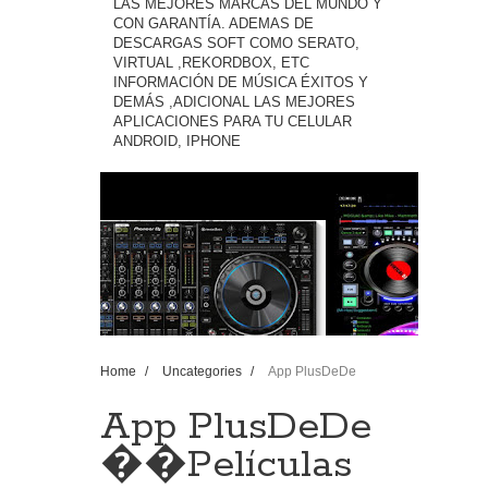
LAS MEJORES MARCAS DEL MUNDO Y
CON GARANTÍA. ADEMAS DE
DESCARGAS SOFT COMO SERATO,
VIRTUAL ,REKORDBOX, ETC
INFORMACIÓN DE MÚSICA ÉXITOS Y
DEMÁS ,ADICIONAL LAS MEJORES
APLICACIONES PARA TU CELULAR
ANDROID, IPHONE
Home
/
Uncategories
/
App PlusDeDe
��️Películas Gratis Al Estilo Netflix , Hbo , Gratis
2018 Ip...
App PlusDeDe
��️Películas