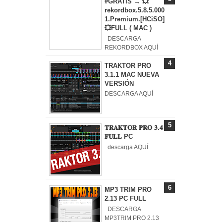
#GRATIS → 💥
rekordbox.5.8.5.000
1.Premium.[HCiSO]
💥FULL ( MAC )
DESCARGA
REKORDBOX AQUÍ
TRAKTOR PRO
3.1.1 MAC NUEVA
VERSIÓN
DESCARGA AQUÍ
𝐓𝐑𝐀𝐊𝐓𝐎𝐑 𝐏𝐑𝐎 𝟑.𝟒
𝐅𝐔𝐋𝐋 PC
descarga AQUÍ
MP3 TRIM PRO
2.13 PC FULL
DESCARGA
MP3TRIM PRO 2.13