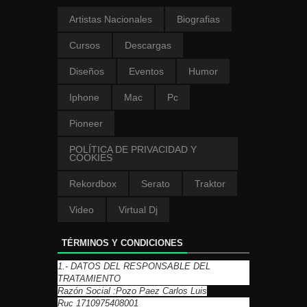
Artistas Nacionales
Biografias
Cursos
Descargas
Diseños
Eventos
Humor
Iphone
Mac
Pc
Pioneer
POLÍTICA DE PRIVACIDAD Y
COOKIES
Rekordbox
Serato
Traktor
Video
Virtual Dj
TÉRMINOS Y CONDICIONES
1.- DATOS DEL RESPONSABLE DEL
TRATAMIENTO
Razón Social :Pozo Paez Carlos Luis
Ruc 1710975408001