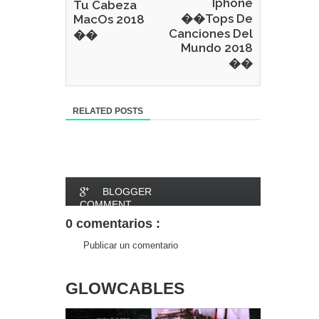
Iphone
Tu Cabeza
��Tops De
MacOs 2018
Canciones Del
��
Mundo 2018
��
RELATED POSTS
BLOGGER
COMMENT
0 comentarios :
FACEBOOK
Publicar un comentario
COMMENT
GLOWCABLES