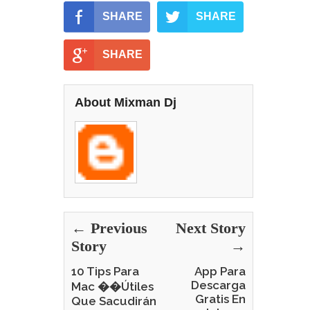
SHARE
SHARE
SHARE
About Mixman Dj
← Previous
Next Story
Story
→
10 Tips Para
App Para
Descarga
Mac ��Útiles
Gratis En
Que Sacudirán