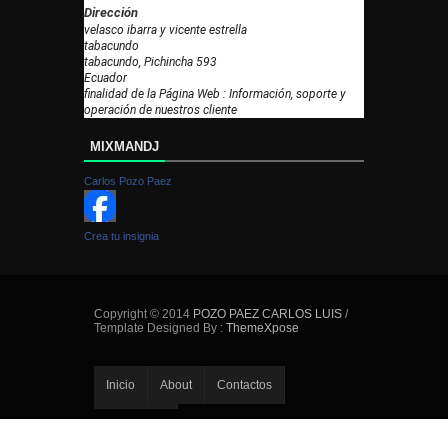
Dirección
velasco ibarra y vicente estrella
tabacundo
tabacundo, Pichincha 593
Ecuador
finalidad de la Página Web : Información, soporte y
operación de nuestros cliente
MIXMANDJ
Carlos Pozo Paez
Crea tu insignia
Copyright © 2014
POZO PAEZ CARLOS LUIS
/
Template Designed By :
ThemeXpose
Inicio
About
Contactos
Error Page