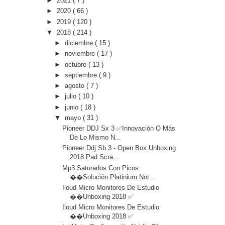
►
2021
( 7 )
►
2020
( 66 )
►
2019
( 120 )
▼
2018
( 214 )
►
diciembre
( 15 )
►
noviembre
( 17 )
►
octubre
( 13 )
►
septiembre
( 9 )
►
agosto
( 7 )
►
julio
( 10 )
►
junio
( 18 )
▼
mayo
( 31 )
Pioneer DDJ Sx 3 ✅Innovación O Más
De Lo Mismo N...
Pioneer Ddj Sb 3 - Open Box Unboxing
2018 Pad Scra...
Mp3 Saturados Con Picos
��Solución Platinium Not...
Iloud Micro Monitores De Estudio
��Unboxing 2018 ✅
Iloud Micro Monitores De Estudio
��Unboxing 2018 ✅