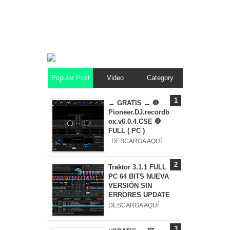
Popular Post
Video
Category
→ GRATIS ← 🛑
Pioneer.DJ.recordb
ox.v6.0.4.CSE 🛑
FULL ( PC )
DESCARGA AQUÍ
Traktor 3.1.1 FULL
PC 64 BITS NUEVA
VERSIÓN SIN
ERRORES UPDATE
DESCARGA AQUÍ