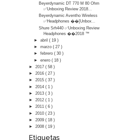
Beyerdynamic DT 770 M 80 Ohm
✅Unboxing Review 2018...
Beyerdynamic Aventho Wireless
✅Headphones ��[Unbox...
Shure Srh440 ✅Unboxing Review
Headphones ��2018 ™️
►
abril
( 19 )
►
marzo
( 27 )
►
febrero
( 30 )
►
enero
( 18 )
►
2017
( 58 )
►
2016
( 27 )
►
2015
( 37 )
►
2014
( 1 )
►
2013
( 3 )
►
2012
( 1 )
►
2011
( 6 )
►
2010
( 23 )
►
2009
( 18 )
►
2008
( 19 )
Etiquetas