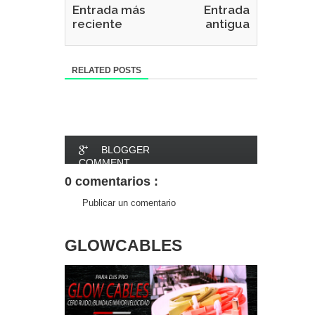
Entrada más
Entrada
reciente
antigua
RELATED POSTS
BLOGGER
COMMENT
0 comentarios :
FACEBOOK
Publicar un comentario
COMMENT
GLOWCABLES