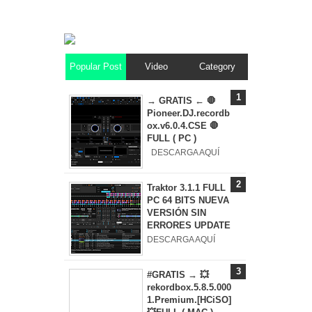
Popular Post
Video
Category
→ GRATIS ← 🛑
Pioneer.DJ.recordb
ox.v6.0.4.CSE 🛑
FULL ( PC )
DESCARGA AQUÍ
Traktor 3.1.1 FULL
PC 64 BITS NUEVA
VERSIÓN SIN
ERRORES UPDATE
DESCARGA AQUÍ
#GRATIS → 💥
rekordbox.5.8.5.000
1.Premium.[HCiSO]