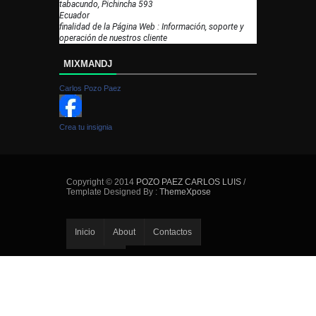
tabacundo, Pichincha 593
Ecuador
finalidad de la Página Web : Información, soporte y
operación de nuestros cliente
MIXMANDJ
Carlos Pozo Paez
Crea tu insignia
Copyright © 2014
POZO PAEZ CARLOS LUIS
/
Template Designed By :
ThemeXpose
Inicio
About
Contactos
Error Page