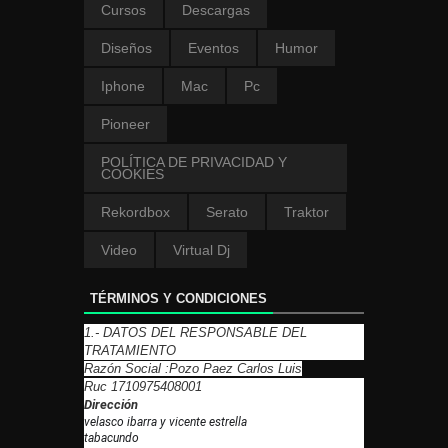
Cursos
Descargas
Diseños
Eventos
Humor
Iphone
Mac
Pc
Pioneer
POLÍTICA DE PRIVACIDAD Y
COOKIES
Rekordbox
Serato
Traktor
Video
Virtual Dj
TÉRMINOS Y CONDICIONES
1.- DATOS DEL RESPONSABLE DEL
TRATAMIENTO
Razón Social :Pozo Paez Carlos Luis
Ruc 1710975408001
Dirección
velasco ibarra y vicente estrella
tabacundo