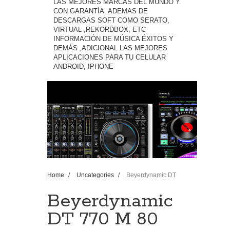
LAS MEJORES MARCAS DEL MUNDO Y
CON GARANTÍA. ADEMAS DE
DESCARGAS SOFT COMO SERATO,
VIRTUAL ,REKORDBOX, ETC
INFORMACIÓN DE MÚSICA ÉXITOS Y
DEMÁS ,ADICIONAL LAS MEJORES
APLICACIONES PARA TU CELULAR
ANDROID, IPHONE
Home
/
Uncategories
/
Beyerdynamic DT
770 M 80 Ohm ✅Unboxing Review 2018
[��Headphones]
Beyerdynamic
DT 770 M 80