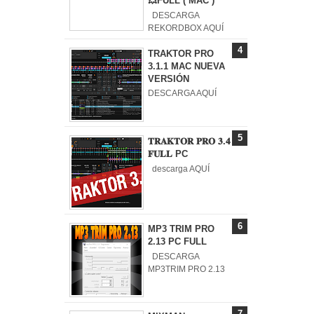
💥FULL ( MAC )
DESCARGA
REKORDBOX AQUÍ
TRAKTOR PRO
3.1.1 MAC NUEVA
VERSIÓN
DESCARGA AQUÍ
𝐓𝐑𝐀𝐊𝐓𝐎𝐑 𝐏𝐑𝐎 𝟑.𝟒
𝐅𝐔𝐋𝐋 PC
descarga AQUÍ
MP3 TRIM PRO
2.13 PC FULL
DESCARGA
MP3TRIM PRO 2.13