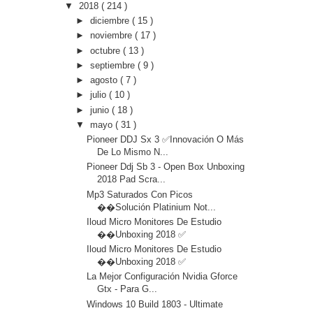
▼
2018
( 214 )
►
diciembre
( 15 )
►
noviembre
( 17 )
►
octubre
( 13 )
►
septiembre
( 9 )
►
agosto
( 7 )
►
julio
( 10 )
►
junio
( 18 )
▼
mayo
( 31 )
Pioneer DDJ Sx 3 ✅Innovación O Más
De Lo Mismo N...
Pioneer Ddj Sb 3 - Open Box Unboxing
2018 Pad Scra...
Mp3 Saturados Con Picos
��Solución Platinium Not...
Iloud Micro Monitores De Estudio
��Unboxing 2018 ✅
Iloud Micro Monitores De Estudio
��Unboxing 2018 ✅
La Mejor Configuración Nvidia Gforce
Gtx - Para G...
Windows 10 Build 1803 - Ultimate