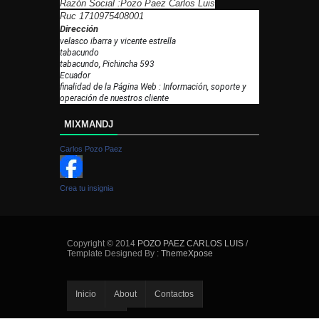
Razón Social :Pozo Paez Carlos Luis
Ruc 1710975408001
Dirección
velasco ibarra y vicente estrella
tabacundo
tabacundo, Pichincha 593
Ecuador
finalidad de la Página Web : Información, soporte y
operación de nuestros cliente
MIXMANDJ
Carlos Pozo Paez
Crea tu insignia
Copyright © 2014
POZO PAEZ CARLOS LUIS
/
Template Designed By :
ThemeXpose
Inicio
About
Contactos