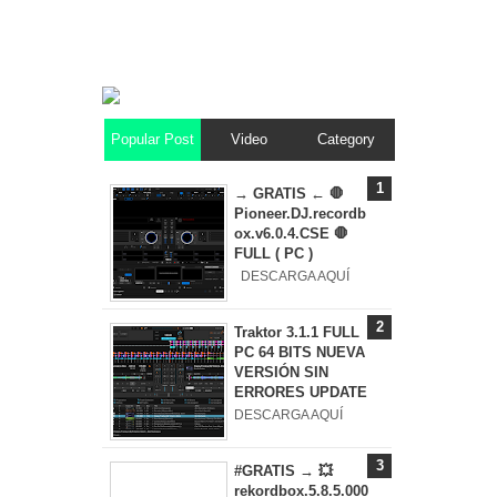
Popular Post
Video
Category
→ GRATIS ← 🛑
Pioneer.DJ.recordb
ox.v6.0.4.CSE 🛑
FULL ( PC )
DESCARGA AQUÍ
Traktor 3.1.1 FULL
PC 64 BITS NUEVA
VERSIÓN SIN
ERRORES UPDATE
DESCARGA AQUÍ
#GRATIS → 💥
rekordbox.5.8.5.000