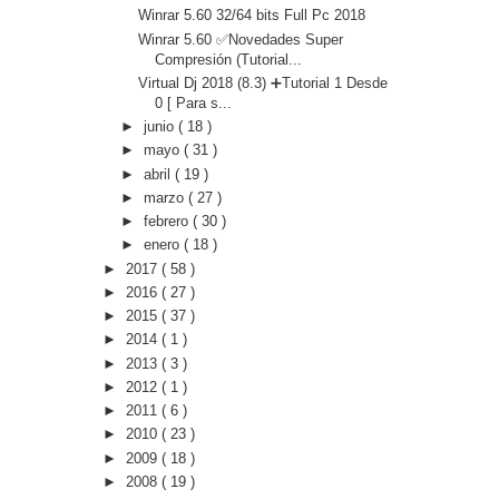
Winrar 5.60 32/64 bits Full Pc 2018
Winrar 5.60 ✅Novedades Super
Compresión (Tutorial...
Virtual Dj 2018 (8.3) ➕Tutorial 1 Desde
0 [ Para s...
►
junio
( 18 )
►
mayo
( 31 )
►
abril
( 19 )
►
marzo
( 27 )
►
febrero
( 30 )
►
enero
( 18 )
►
2017
( 58 )
►
2016
( 27 )
►
2015
( 37 )
►
2014
( 1 )
►
2013
( 3 )
►
2012
( 1 )
►
2011
( 6 )
►
2010
( 23 )
►
2009
( 18 )
►
2008
( 19 )