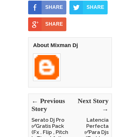
SHARE
SHARE
SHARE
About Mixman Dj
← Previous
Next Story
Story
→
Serato Dj Pro
Latencia
✅Gratis Pack
Perfecta
(Fx . Flip , Pitch
✅Para Djs