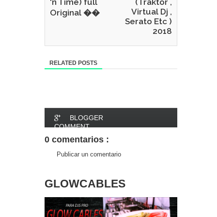
'n Time) full
(Traktor ,
Virtual Dj ,
Original ��
Serato Etc )
2018
RELATED POSTS
BLOGGER
COMMENT
0 comentarios :
FACEBOOK
Publicar un comentario
COMMENT
GLOWCABLES