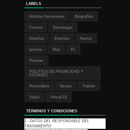
LABELS
Artistas Nacionales
Biografias
Cursos
Descargas
Diseños
Eventos
Humor
Iphone
Mac
Pc
Pioneer
POLÍTICA DE PRIVACIDAD Y
COOKIES
Rekordbox
Serato
Traktor
Video
Virtual Dj
TÉRMINOS Y CONDICIONES
1.- DATOS DEL RESPONSABLE DEL
TRATAMIENTO