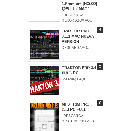
1.Premium.[HCiSO]
💥FULL ( MAC )
DESCARGA
REKORDBOX AQUÍ
TRAKTOR PRO
3.1.1 MAC NUEVA
VERSIÓN
DESCARGA AQUÍ
𝐓𝐑𝐀𝐊𝐓𝐎𝐑 𝐏𝐑𝐎 𝟑.𝟒
𝐅𝐔𝐋𝐋 PC
descarga AQUÍ
MP3 TRIM PRO
2.13 PC FULL
DESCARGA
MP3TRIM PRO 2.13