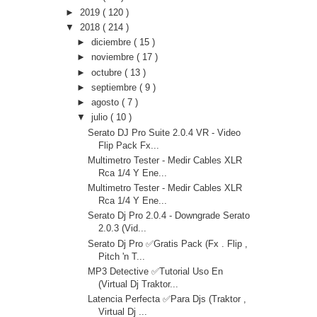
►
2019
( 120 )
▼
2018
( 214 )
►
diciembre
( 15 )
►
noviembre
( 17 )
►
octubre
( 13 )
►
septiembre
( 9 )
►
agosto
( 7 )
▼
julio
( 10 )
Serato DJ Pro Suite 2.0.4 VR - Video
Flip Pack Fx...
Multimetro Tester - Medir Cables XLR
Rca 1/4 Y Ene...
Multimetro Tester - Medir Cables XLR
Rca 1/4 Y Ene...
Serato Dj Pro 2.0.4 - Downgrade Serato
2.0.3 (Vid...
Serato Dj Pro ✅Gratis Pack (Fx . Flip ,
Pitch 'n T...
MP3 Detective ✅Tutorial Uso En
(Virtual Dj Traktor...
Latencia Perfecta ✅Para Djs (Traktor ,
Virtual Dj ...