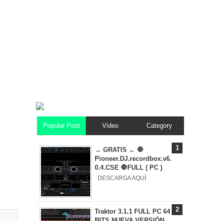
Popular Post
Video
Category
→ GRATIS ← 🛑
Pioneer.DJ.recordbox.v6.
0.4.CSE 🛑FULL ( PC )
DESCARGA AQUÍ
Traktor 3.1.1 FULL PC 64
BITS NUEVA VERSIÓN