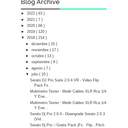
Blog Archive
►
2022
( 63 )
►
2021
( 7 )
►
2020
( 66 )
►
2019
( 120 )
▼
2018
( 214 )
►
diciembre
( 15 )
►
noviembre
( 17 )
►
octubre
( 13 )
►
septiembre
( 9 )
►
agosto
( 7 )
▼
julio
( 10 )
Serato DJ Pro Suite 2.0.4 VR - Video Flip
Pack Fx...
Multimetro Tester - Medir Cables XLR Rca 1/4
Y Ene...
Multimetro Tester - Medir Cables XLR Rca 1/4
Y Ene...
Serato Dj Pro 2.0.4 - Downgrade Serato 2.0.3
(Vid...
Serato Dj Pro ✅Gratis Pack (Fx . Flip , Pitch