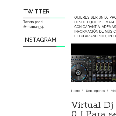
TWITTER
QUIERES SER UN DJ PR
Tweets por el
DESDE EQUIPOS , MARC
@mixman_dj.
CON GARANTÍA. ADEMAS
INFORMACIÓN DE MÚSIC
CELULAR ANDROID, IPH
INSTAGRAM
Home
/
Uncategories
/
Vir
Virtual Dj
0 [ Para s