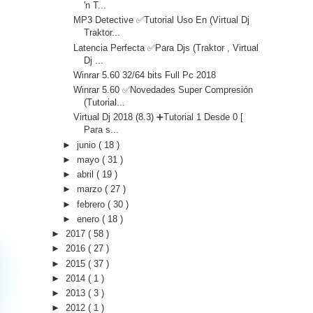
'n T...
MP3 Detective ✅Tutorial Uso En (Virtual Dj
Traktor...
Latencia Perfecta ✅Para Djs (Traktor , Virtual
Dj ...
Winrar 5.60 32/64 bits Full Pc 2018
Winrar 5.60 ✅Novedades Super Compresión
(Tutorial...
Virtual Dj 2018 (8.3) ➕Tutorial 1 Desde 0 [
Para s...
►
junio
( 18 )
►
mayo
( 31 )
►
abril
( 19 )
►
marzo
( 27 )
►
febrero
( 30 )
►
enero
( 18 )
►
2017
( 58 )
►
2016
( 27 )
►
2015
( 37 )
►
2014
( 1 )
►
2013
( 3 )
►
2012
( 1 )