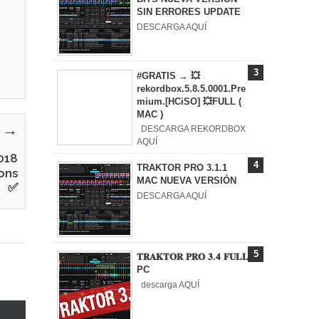
SIN ERRORES UPDATE
DESCARGA AQUÍ
#GRATIS → 💥
rekordbox.5.8.5.0001.Pre
mium.[HCiSO] 💥FULL (
MAC )
y →
DESCARGA REKORDBOX
AQUÍ
018
TRAKTOR PRO 3.1.1
ons
MAC NUEVA VERSIÓN
✅
DESCARGA AQUÍ
𝐓𝐑𝐀𝐊𝐓𝐎𝐑 𝐏𝐑𝐎 𝟑.𝟒 𝐅𝐔𝐋𝐋
PC
descarga AQUÍ