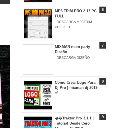
MP3 TRIM PRO 2.13 PC
FULL
DESCARGA MP3TRIM
PRO 2.13
MIXMAN neon party
Diseño
DESCARGA DISEÑO
Cómo Crear Logo Para
Dj Pro | mixman dj 2019
✅
��Traktor Pro 3.1.1 |
Tutorial Desde Cero