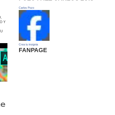
Carlos Pozo
,
O Y
TU
Crea tu insignia
FANPAGE
de