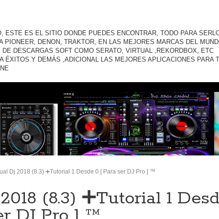
O, ESTE ES EL SITIO DONDE PUEDES ENCONTRAR, TODO PARA SERLO
A PIONEER, DENON, TRAKTOR, EN LAS MEJORES MARCAS DEL MUND
 DE DESCARGAS SOFT COMO SERATO, VIRTUAL ,REKORDBOX, ETC
A ÉXITOS Y DEMÁS ,ADICIONAL LAS MEJORES APLICACIONES PARA 
ONE
tual Dj 2018 (8.3) ➕Tutorial 1 Desde 0 [ Para ser DJ Pro ] ™️
 2018 (8.3) ➕Tutorial 1 Des
er DJ Pro ] ™️