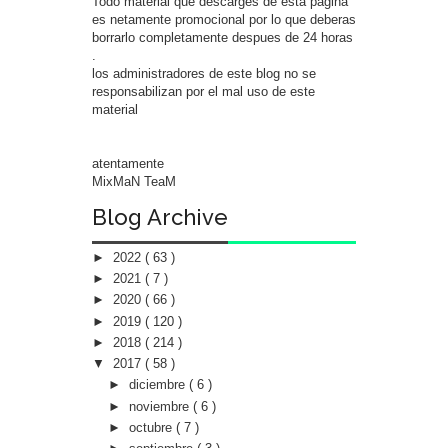
Todo material que descarges de esta pagina
es netamente promocional por lo que deberas
borrarlo completamente despues de 24 horas
.
los administradores de este blog no se
responsabilizan por el mal uso de este
material
atentamente
MixMaN TeaM
Blog Archive
►
2022
( 63 )
►
2021
( 7 )
►
2020
( 66 )
►
2019
( 120 )
►
2018
( 214 )
▼
2017
( 58 )
►
diciembre
( 6 )
►
noviembre
( 6 )
►
octubre
( 7 )