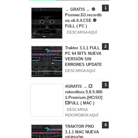
→ GRATIS ← 🛑
Pioneer.DJ.recordb
ox.v6.0.4.CSE 🛑
FULL ( PC )
DESCARGA AQUÍ
Traktor 3.1.1 FULL
PC 64 BITS NUEVA
VERSIÓN SIN
ERRORES UPDATE
DESCARGA AQUÍ
#GRATIS → 💥
rekordbox.5.8.5.000
1.Premium.[HCiSO]
💥FULL ( MAC )
DESCARGA
REKORDBOX AQUÍ
TRAKTOR PRO
3.1.1 MAC NUEVA
VERSIÓN