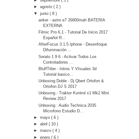
►
septiembre
( 3 )
►
agosto
( 2 )
▼
junio
( 8 )
anker - astro e7 26800mah BATERIA
EXTERNA
Filmic Pro 6.1 - Tutorial De Inicio 2017
Español R...
AfterFocus 3.1.5 Iphone - Desenfoque
Difuminación ...
Serato 1 9 6 - Activar Todos Los
Controladores ...
BluffTitler - Intros Y VIsuales 3d
Tutorial basico...
Unboxing Doble - Dj Qbert Ortofon &
Ortofon DJ S 2017
Unboxing - Traktor Kontrol x1 Mk2 Mini
Review 2017
Unboxing : Audio Technica 2035
Microfono Estudio D...
►
mayo
( 6 )
►
abril
( 10 )
►
marzo
( 4 )
►
enero
( 6 )