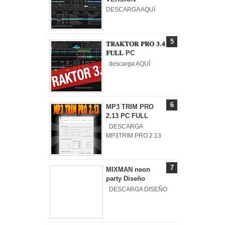
DESCARGA AQUÍ
𝐓𝐑𝐀𝐊𝐓𝐎𝐑 𝐏𝐑𝐎 𝟑.𝟒
𝐅𝐔𝐋𝐋 PC
descarga AQUÍ
MP3 TRIM PRO
2.13 PC FULL
DESCARGA
MP3TRIM PRO 2.13
MIXMAN neon
party Diseño
DESCARGA DISEÑO