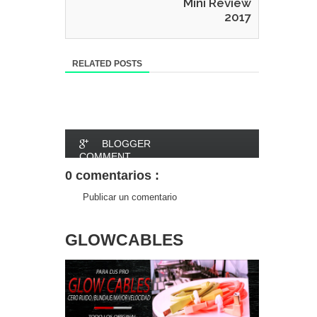
Mini Review
2017
RELATED POSTS
BLOGGER
COMMENT
0 comentarios :
FACEBOOK
Publicar un comentario
COMMENT
GLOWCABLES