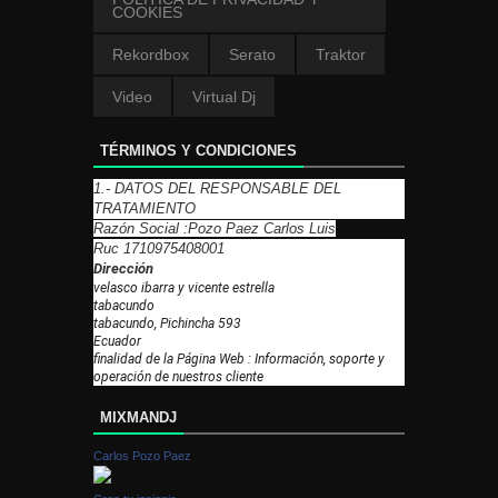
COOKIES
Rekordbox
Serato
Traktor
Video
Virtual Dj
TÉRMINOS Y CONDICIONES
1.- DATOS DEL RESPONSABLE DEL
TRATAMIENTO
Razón Social :Pozo Paez Carlos Luis
Ruc 1710975408001
Dirección
velasco ibarra y vicente estrella
tabacundo
tabacundo, Pichincha 593
Ecuador
finalidad de la Página Web : Información, soporte y
operación de nuestros cliente
MIXMANDJ
Carlos Pozo Paez