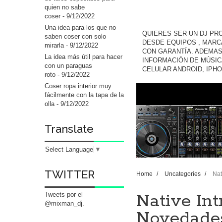
quien no sabe
coser
- 9/12/2022
Una idea para los que no
QUIERES SER UN DJ PR
saben coser con solo
DESDE EQUIPOS , MARC
mirarla
- 9/12/2022
CON GARANTÍA. ADEMAS
La idea más útil para hacer
INFORMACIÓN DE MÚSIC
con un paraguas
CELULAR ANDROID, IPH
roto
- 9/12/2022
Coser ropa interior muy
fácilmente con la tapa de la
olla
- 9/12/2022
Translate
Select Language
▼
TWITTER
Home
/
Uncategories
/
Nat
Native Int
Tweets por el
@mixman_dj.
Novedade