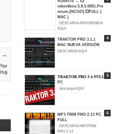
#GRATIS → 💥
rekordbox.5.8.5.0001.Pre
mium.[HCiSO] 💥FULL (
MAC )
DESCARGA REKORDBOX
AQUÍ
TRAKTOR PRO 3.1.1
MAC NUEVA VERSIÓN
DESCARGA AQUÍ
y →
Por
019
𝐓𝐑𝐀𝐊𝐓𝐎𝐑 𝐏𝐑𝐎 𝟑.𝟒 𝐅𝐔𝐋𝐋
PC
descarga AQUÍ
MP3 TRIM PRO 2.13 PC
FULL
DESCARGA MP3TRIM
PRO 2.13