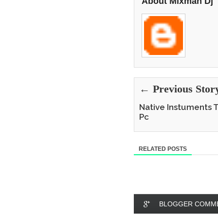
About Mixman Dj
← Previous Stor
Native Instuments T
Pc
RELATED POSTS
BLOGGER COMM