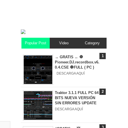
Popular Post
Video
Category
→ GRATIS ← 🛑
Pioneer.DJ.recordbox.v6.
0.4.CSE 🛑FULL ( PC )
DESCARGA AQUÍ
Traktor 3.1.1 FULL PC 64
BITS NUEVA VERSIÓN
SIN ERRORES UPDATE
DESCARGA AQUÍ