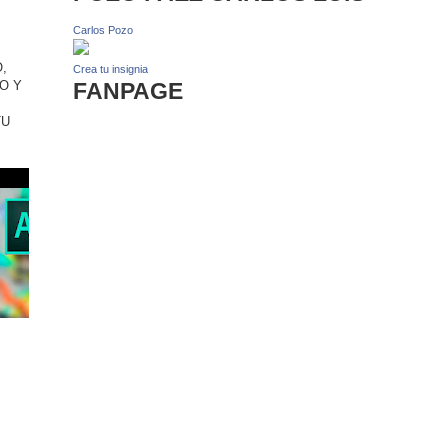
Carlos Pozo
,
Crea tu insignia
O Y
FANPAGE
TU