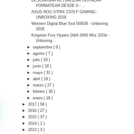
DESCARGAR ACTUALIZAR INSTALAR
FORMATEAR DESDE 0 - ...
ASUS ROG STRIX Z370 F GAMING -
UNBOXING 2018
Western Digital Blue Ssd 500GB - Unboxing
2018
Kingston Fury Hyperx Ddr4 2400 Mhz 32Gb -
Unboxing...
►
septiembre
( 9 )
►
agosto
( 7 )
►
julio
( 10 )
►
junio
( 18 )
►
mayo
( 31 )
►
abril
( 19 )
►
marzo
( 27 )
►
febrero
( 30 )
►
enero
( 18 )
►
2017
( 58 )
►
2016
( 27 )
►
2015
( 37 )
►
2014
( 1 )
►
2013
( 3 )