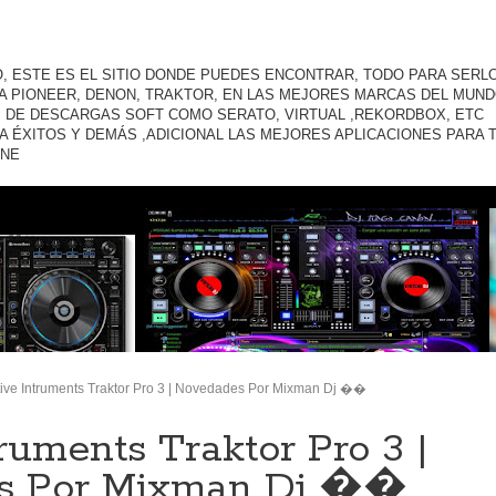
O, ESTE ES EL SITIO DONDE PUEDES ENCONTRAR, TODO PARA SERLO
A PIONEER, DENON, TRAKTOR, EN LAS MEJORES MARCAS DEL MUND
 DE DESCARGAS SOFT COMO SERATO, VIRTUAL ,REKORDBOX, ETC
A ÉXITOS Y DEMÁS ,ADICIONAL LAS MEJORES APLICACIONES PARA 
ONE
ive Intruments Traktor Pro 3 | Novedades Por Mixman Dj ��️
ruments Traktor Pro 3 |
s Por Mixman Dj ��️