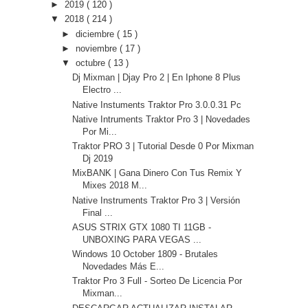
►
2019
( 120 )
▼
2018
( 214 )
►
diciembre
( 15 )
►
noviembre
( 17 )
▼
octubre
( 13 )
Dj Mixman | Djay Pro 2 | En Iphone 8 Plus
Electro ...
Native Instuments Traktor Pro 3.0.0.31 Pc
Native Intruments Traktor Pro 3 | Novedades
Por Mi...
Traktor PRO 3 | Tutorial Desde 0 Por Mixman
Dj 2019
MixBANK | Gana Dinero Con Tus Remix Y
Mixes 2018 M...
Native Instruments Traktor Pro 3 | Versión
Final ...
ASUS STRIX GTX 1080 TI 11GB -
UNBOXING PARA VEGAS ...
Windows 10 October 1809 - Brutales
Novedades Más E...
Traktor Pro 3 Full - Sorteo De Licencia Por
Mixman...