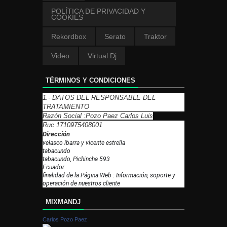
POLÍTICA DE PRIVACIDAD Y
COOKIES
Rekordbox
Serato
Traktor
Video
Virtual Dj
TÉRMINOS Y CONDICIONES
1.- DATOS DEL RESPONSABLE DEL
TRATAMIENTO
Razón Social :Pozo Paez Carlos Luis
Ruc 1710975408001
Dirección
velasco ibarra y vicente estrella
tabacundo
tabacundo, Pichincha 593
Ecuador
finalidad de la Página Web : Información, soporte y
operación de nuestros cliente
MIXMANDJ
Carlos Pozo Paez