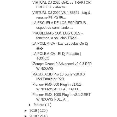
VIRTUAL DJ 2020 5541 vs TRAKTOR
PRO 3.3.0 - efecto...
VIRTUAL DJ 2020 V8.4 B5541 - tag &
rename #TIPS #6...
LA ESCUELA DE LOS ESPÍRITUS -
espectros caminando ...
PROBLEMAS CON LOS CUES -
tenemos la solución TRAK...
LA POLEMICA - Las Escuelas De Dj
��
LA POLEMICA - El Dj Parasito |
TOXICO
iZotope.Ozone.9.Advanced.v9.0.3-R2R
WINDOWS
MAGIX ACID Pro 10 Suite v10.0.0
Incl.Emulator-R2R
Pioneer RMX-500 Plug-in v1.0.1-
WINDOWS ACTUALIZADO...
Pioneer RMX-1000 Plug-in v2.1.2-RET
WINDOWS FULL A...
►
febrero
( 1 )
►
2019
( 120 )
►
2018
( 214 )