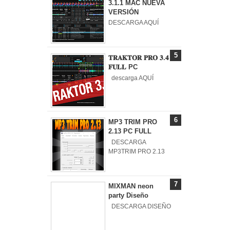
3.1.1 MAC NUEVA
VERSIÓN
DESCARGA AQUÍ
𝐓𝐑𝐀𝐊𝐓𝐎𝐑 𝐏𝐑𝐎 𝟑.𝟒
𝐅𝐔𝐋𝐋 PC
descarga AQUÍ
MP3 TRIM PRO
2.13 PC FULL
DESCARGA
MP3TRIM PRO 2.13
MIXMAN neon
party Diseño
DESCARGA DISEÑO