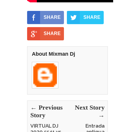
SHARE
SHARE
SHARE
About Mixman Dj
← Previous
Next Story
Story
→
VIRTUAL DJ
Entrada
2020 5541 vs
antigua