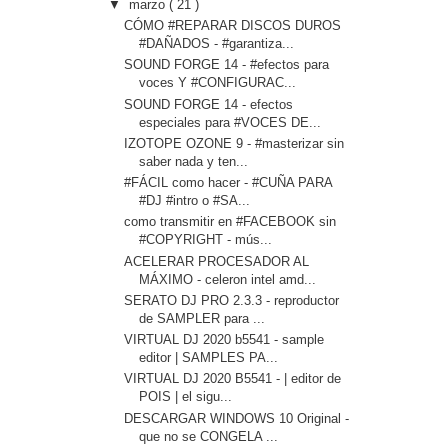
▼
marzo
( 21 )
CÓMO #REPARAR DISCOS DUROS
#DAÑADOS - #garantiza...
SOUND FORGE 14 - #efectos para
voces Y #CONFIGURAC...
SOUND FORGE 14 - efectos
especiales para #VOCES DE...
IZOTOPE OZONE 9 - #masterizar sin
saber nada y ten...
#FÁCIL como hacer - #CUÑA PARA
#DJ #intro o #SA...
como transmitir en #FACEBOOK sin
#COPYRIGHT - mús...
ACELERAR PROCESADOR AL
MÁXIMO - celeron intel amd...
SERATO DJ PRO 2.3.3 - reproductor
de SAMPLER para ...
VIRTUAL DJ 2020 b5541 - sample
editor | SAMPLES PA...
VIRTUAL DJ 2020 B5541 - | editor de
POIS | el sigu...
DESCARGAR WINDOWS 10 Original -
que no se CONGELA ...