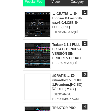
Popular Post
Video
Category
→ GRATIS ← 🛑
Pioneer.DJ.recordb
ox.v6.0.4.CSE 🛑
FULL ( PC )
DESCARGA AQUÍ
Traktor 3.1.1 FULL
PC 64 BITS NUEVA
VERSIÓN SIN
ERRORES UPDATE
DESCARGA AQUÍ
#GRATIS → 💥
rekordbox.5.8.5.000
1.Premium.[HCiSO]
💥FULL ( MAC )
DESCARGA
REKORDBOX AQUÍ
TRAKTOR PRO