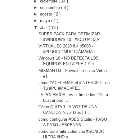
►
diciembre
( 14 )
►
septiembre
( 8 )
►
agosto
( 2 )
►
mayo
( 1 )
▼
abril
( 19 )
SUPER PACK PARA OPTIMIZAR
#WINDOWS 10 - #ACTUALIZA...
VIRTUAL DJ 2020 8.4 b5680 -
#PLUGIN #MULTICÁMARA t...
Windows 10 - NO DETECTA LOS
EQUIPOS EN LA #RED Y n...
MIXMAN DJ - Servicio Técnico Virtual
#1
cómo #ACELERAR el #INTERNET - en
Tú #PC #MAC #TE...
LA POLEMÍCA - es el fin de los #Djs a
buscar otro ...
Cómo QUITAR LA VOZ DE UNA
CANCIÓN Nivel Dios | T...
cómo configurar #OBS Studio - PASO
A PASO #ESCENAS...
cómo transmitir video con #SÓNIDO
ULTRA #HD p...