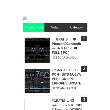
Popular Post
Video
Category
→ GRATIS ← 🛑
Pioneer.DJ.recordb
ox.v6.0.4.CSE 🛑
FULL ( PC )
DESCARGA AQUÍ
Traktor 3.1.1 FULL
PC 64 BITS NUEVA
VERSIÓN SIN
ERRORES UPDATE
DESCARGA AQUÍ
#GRATIS → 💥
rekordbox.5.8.5.000
1.Premium.[HCiSO]