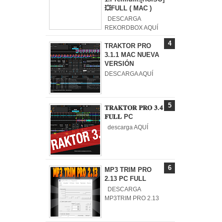
💥FULL ( MAC )
DESCARGA
REKORDBOX AQUÍ
TRAKTOR PRO
3.1.1 MAC NUEVA
VERSIÓN
DESCARGA AQUÍ
𝐓𝐑𝐀𝐊𝐓𝐎𝐑 𝐏𝐑𝐎 𝟑.𝟒
𝐅𝐔𝐋𝐋 PC
descarga AQUÍ
MP3 TRIM PRO
2.13 PC FULL
DESCARGA
MP3TRIM PRO 2.13