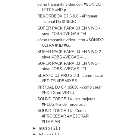
cómo transmitir video con #SÓNIDO
ULTRA #HD p...
REKORDBOX DJ 6.0.0 - #Pioneer
Tutorial De #INICIO...
SUPER PACK PARA DJ EN VIVO -
sirve #OBS #VEGAS #FI...
cómo transmitir video - con #SÓNIDO
ULTRA #HD #G...
SUPER PACK PARA DJ EN VIVO 2
sirve #OBS #VEGAS #...
SUPER PACK PARA DJ EN VIVO -
sirve #OBS #VEGAS #FI...
SERATO DJ PRO 2.3.3 - cómo hacer
#EDITS #REMIXES ...
VIRTUAL DJ 8.4 b5630 - cómo crear
#EDITS en VIRTU...
SOUND FORGE 14 - los mejores
#PLUGINS de Terceros ...
SOUND FORGE 14 - Como
#PROCESAR #MEJORAR
#LIMPIAR...
►
marzo
( 21 )
►
febrero
( 1 )