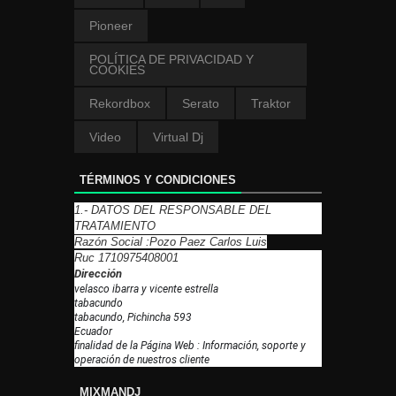
Pioneer
POLÍTICA DE PRIVACIDAD Y
COOKIES
Rekordbox
Serato
Traktor
Video
Virtual Dj
TÉRMINOS Y CONDICIONES
1.- DATOS DEL RESPONSABLE DEL
TRATAMIENTO
Razón Social :Pozo Paez Carlos Luis
Ruc 1710975408001
Dirección
velasco ibarra y vicente estrella
tabacundo
tabacundo, Pichincha 593
Ecuador
finalidad de la Página Web : Información, soporte y
operación de nuestros cliente
MIXMANDJ