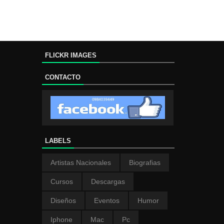
FLICKR IMAGES
CONTACTO
LABELS
Artistas Nacionales
Biografias
Cursos
Descargas
Diseños
Eventos
Humor
Iphone
Mac
Pc