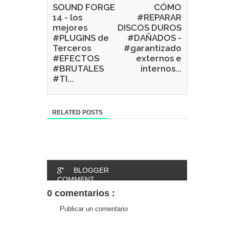
SOUND FORGE
CÓMO
14 - los
#REPARAR
mejores
DISCOS DUROS
#PLUGINS de
#DAÑADOS -
Terceros
#garantizado
#EFECTOS
externos e
#BRUTALES
internos...
#TI...
RELATED POSTS
BLOGGER
COMMENT
0 comentarios :
FACEBOOK
Publicar un comentario
COMMENT