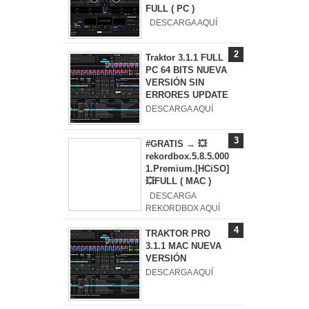
FULL ( PC )
DESCARGA AQUÍ
Traktor 3.1.1 FULL
PC 64 BITS NUEVA
VERSIÓN SIN
ERRORES UPDATE
DESCARGA AQUÍ
#GRATIS → 💥
rekordbox.5.8.5.000
1.Premium.[HCiSO]
💥FULL ( MAC )
DESCARGA
REKORDBOX AQUÍ
TRAKTOR PRO
3.1.1 MAC NUEVA
VERSIÓN
DESCARGA AQUÍ