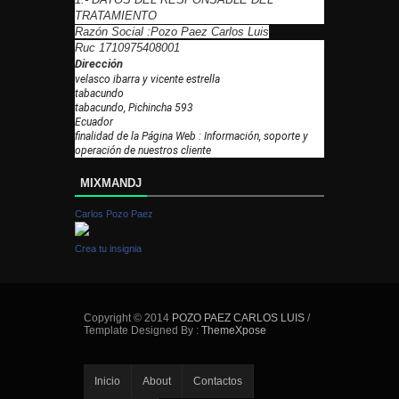
TRATAMIENTO
Razón Social :Pozo Paez Carlos Luis
Ruc 1710975408001
Dirección
velasco ibarra y vicente estrella
tabacundo
tabacundo, Pichincha 593
Ecuador
finalidad de la Página Web : Información, soporte y
operación de nuestros cliente
MIXMANDJ
Carlos Pozo Paez
Crea tu insignia
Copyright © 2014
POZO PAEZ CARLOS LUIS
/
Template Designed By :
ThemeXpose
Inicio
About
Contactos