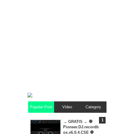
Popular Post
Video
Category
→ GRATIS ← 🛑
Pioneer.DJ.recordb
ox.v6.0.4.CSE 🛑