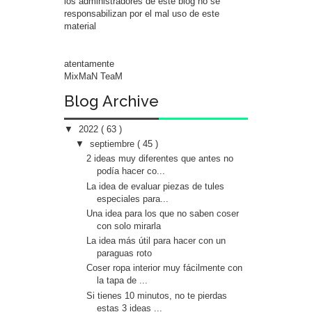
los administradores de este blog no se
responsabilizan por el mal uso de este
material
atentamente
MixMaN TeaM
Blog Archive
▼
2022
( 63 )
▼
septiembre
( 45 )
2 ideas muy diferentes que antes no
podía hacer co...
La idea de evaluar piezas de tules
especiales para...
Una idea para los que no saben coser
con solo mirarla
La idea más útil para hacer con un
paraguas roto
Coser ropa interior muy fácilmente con
la tapa de ...
Si tienes 10 minutos, no te pierdas
estas 3 ideas ...