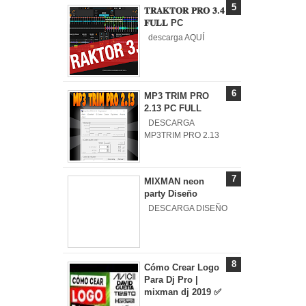
𝐓𝐑𝐀𝐊𝐓𝐎𝐑 𝐏𝐑𝐎 𝟑.𝟒
𝐅𝐔𝐋𝐋 PC
descarga AQUÍ
MP3 TRIM PRO
2.13 PC FULL
DESCARGA
MP3TRIM PRO 2.13
MIXMAN neon
party Diseño
DESCARGA DISEÑO
Cómo Crear Logo
Para Dj Pro |
mixman dj 2019 ✅